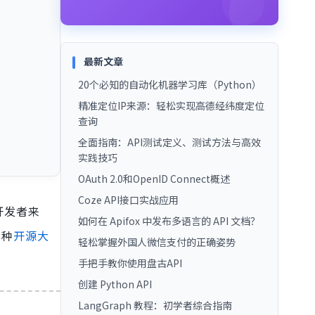
最新文章
20个必知的自动化机器学习库（Python）
精准定位IP来源：轻松实现高德经纬度定位
查询
全面指南：API测试定义、测试方法与高效
实践技巧
OAuth 2.0和OpenID Connect概述
Coze API接口实战应用
开发者来
如何在 Apifox 中发布多语言的 API 文档？
多种
开源大
轻松掌握外国人微信支付的正确姿势
手把手教你使用盘古API
创建 Python API
LangGraph 教程：初学者综合指南