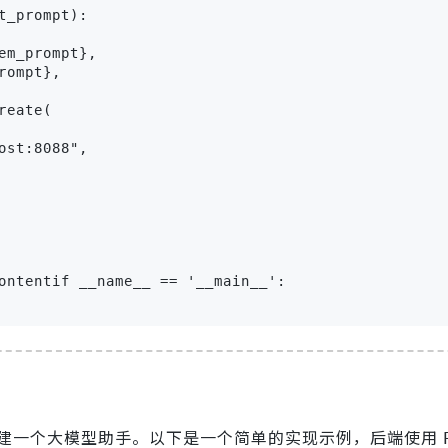
_prompt):

m_prompt},

ompt},

eate(

st:8088",

ontentif __name__ == '__main__':

建一个大模型助手。以下是一个简单的实现示例，后端使用