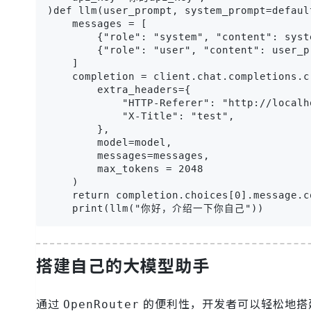
)def llm(user_prompt, system_prompt=default
    messages = [

        {"role": "system", "content": syste
        {"role": "user", "content": user_pr
    ]

    completion = client.chat.completions.cr
        extra_headers={

            "HTTP-Referer": "http://localho
            "X-Title": "test",

        },

        model=model,

        messages=messages,

        max_tokens = 2048

    )

    return completion.choices[0].message.c
    print(llm("你好，介绍一下你自己"))
搭建自己的大模型助手
通过
的便利性，开发者可以轻松地搭
OpenRouter