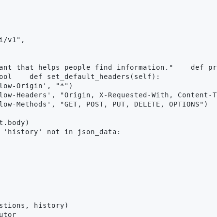
/v1",

ant that helps people find information."    def pr
ool    def set_default_headers(self):

low-Origin', "*")

low-Headers', "Origin, X-Requested-With, Content-T
low-Methods', "GET, POST, PUT, DELETE, OPTIONS")  
.body)

 'history' not in json_data:

stions, history)

tor
