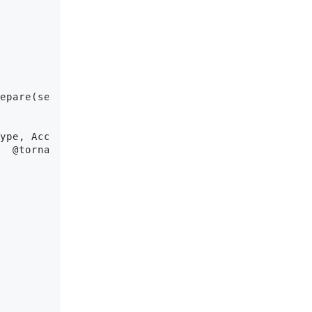
epare(self):

ype, Accept")

  @tornado.gen.coroutine
