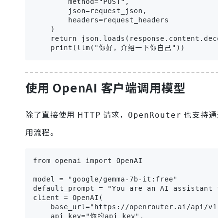
        method="POST",

        json=request_json,

        headers=request_headers

    )

    return json.loads(response.content.dec
    print(llm("你好，介绍一下你自己"))
使用 OpenAI 客户端调用模型
除了直接使用 HTTP 请求，
也支持
OpenRouter
用流程。
from openai import OpenAI

model = "google/gemma-7b-it:free"

default_prompt = "You are an AI assistant 
client = OpenAI(

    base_url="https://openrouter.ai/api/v1"
    api_key="你的api_key",
