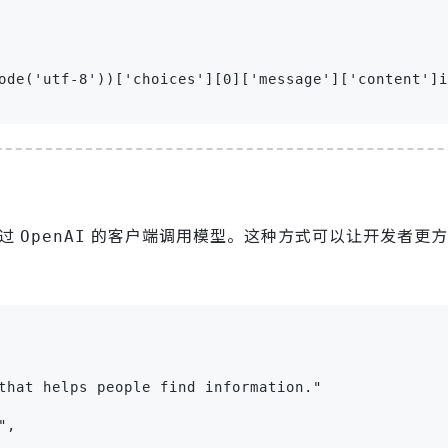
ode('utf-8'))['choices'][0]['message']['content']i
通过
的客户端调用模型。这种方式可以让开发者更方
OpenAI
that helps people find information."

,
