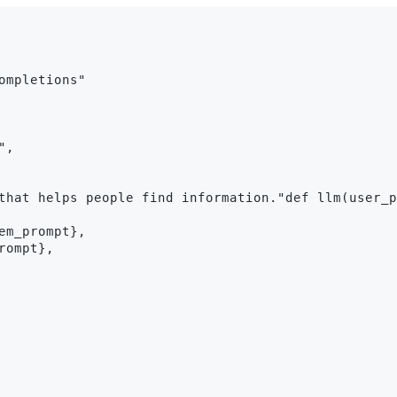
mpletions"

,

that helps people find information."def llm(user_p
m_prompt},

ompt},
