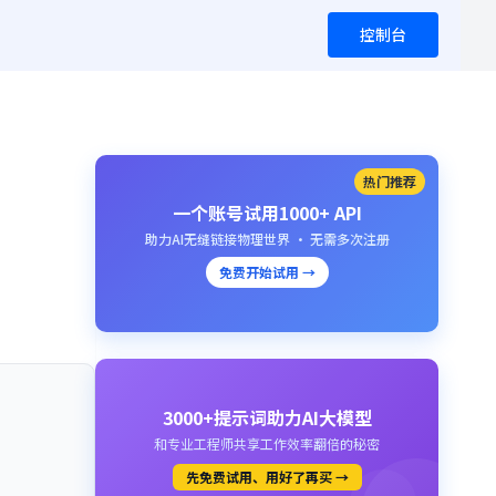
控制台
热门推荐
一个账号试用1000+ API
助力AI无缝链接物理世界 · 无需多次注册
免费开始试用 →
3000+提示词助力AI大模型
和专业工程师共享工作效率翻倍的秘密
先免费试用、用好了再买 →