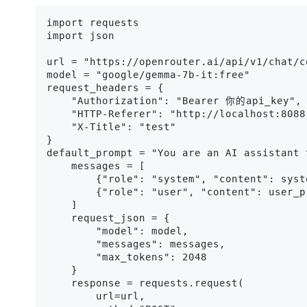
import requests

import json

url = "https://openrouter.ai/api/v1/chat/co
model = "google/gemma-7b-it:free"

request_headers = {

    "Authorization": "Bearer 你的api_key",

    "HTTP-Referer": "http://localhost:8088"
    "X-Title": "test"

}

default_prompt = "You are an AI assistant 
    messages = [

        {"role": "system", "content": syste
        {"role": "user", "content": user_pr
    ]

    request_json = {

        "model": model,

        "messages": messages,

        "max_tokens": 2048

    }

    response = requests.request(

        url=url,
