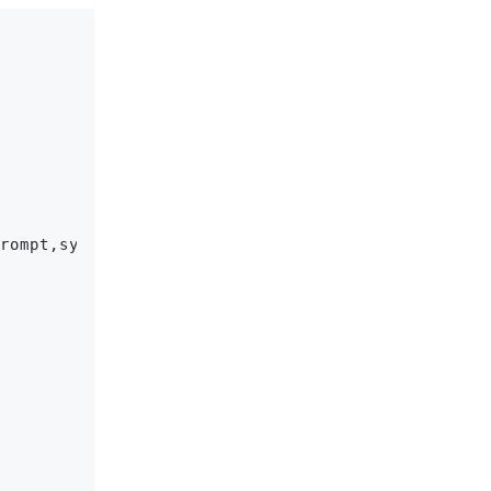
rompt,system_prompt=default_prompt):
