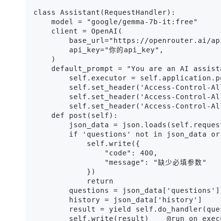
class Assistant(RequestHandler):

    model = "google/gemma-7b-it:free"

    client = OpenAI(

        base_url="https://openrouter.ai/api
        api_key="你的api_key",

    )

    default_prompt = "You are an AI assist
        self.executor = self.application.p
        self.set_header('Access-Control-Al
        self.set_header('Access-Control-Al
        self.set_header('Access-Control-Al
    def post(self):

        json_data = json.loads(self.request
        if 'questions' not in json_data or
            self.write({

                "code": 400,

                "message": "缺少必填参数"

            })

            return

        questions = json_data['questions']

        history = json_data['history']

        result = yield self.do_handler(que
        self.write(result)    @run_on_execu