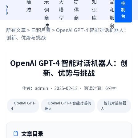
商
示
大
提
知
品
控
制
城
词
模
供
识
和
台
商
型
商
库
服
城
务
所有文章
>
日积月累
> OpenAI GPT-4 智能对话机器人：
创新、优势与挑战
OpenAI GPT-4 智能对话机器人：创
新、优势与挑战
作者：admin · 2025-02-12 · 阅读时间：6分钟
OpenAI GPT-
OpenAI GPT-4 智能对话机
智能对话机器
4
器人
人
文章目录