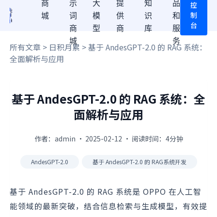
商
示
大
提
知
品
控
制
城
词
模
供
识
和
台
商
型
商
库
服
城
务
所有文章
>
日积月累
> 基于 AndesGPT-2.0 的 RAG 系统：
全面解析与应用
基于 AndesGPT-2.0 的 RAG 系统：全
面解析与应用
作者：admin · 2025-02-12 · 阅读时间：4分钟
AndesGPT-2.0
基于 AndesGPT-2.0 的 RAG系统开发
基于 AndesGPT-2.0 的 RAG 系统是 OPPO 在人工智
能领域的最新突破，结合信息检索与生成模型，有效提