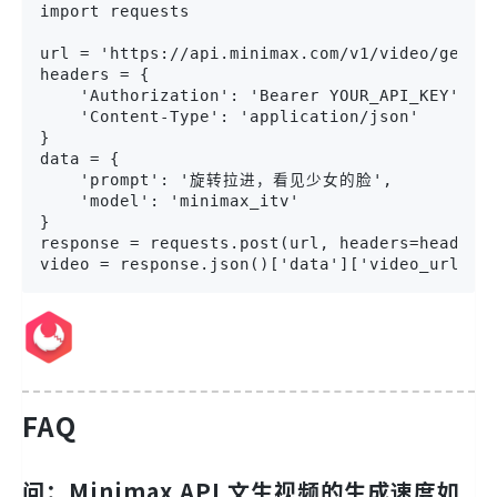
import requests

url = 'https://api.minimax.com/v1/video/genera
headers = {

    'Authorization': 'Bearer YOUR_API_KEY',

    'Content-Type': 'application/json'

}

data = {

    'prompt': '旋转拉进，看见少女的脸',

    'model': 'minimax_itv'

}

response = requests.post(url, headers=headers,
video = response.json()['data']['video_url']
FAQ
问：Minimax API 文生视频的生成速度如