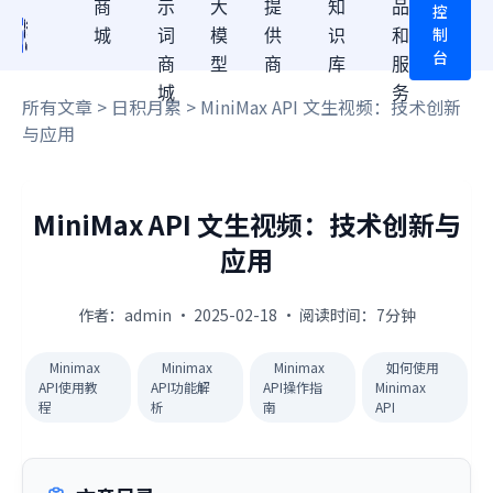
商
示
大
提
知
品
控
制
城
词
模
供
识
和
台
商
型
商
库
服
城
务
所有文章
>
日积月累
> MiniMax API 文生视频：技术创新
与应用
MiniMax API 文生视频：技术创新与
应用
作者：admin · 2025-02-18 · 阅读时间：7分钟
Minimax
Minimax
Minimax
如何使用
API使用教
API功能解
API操作指
Minimax
程
析
南
API