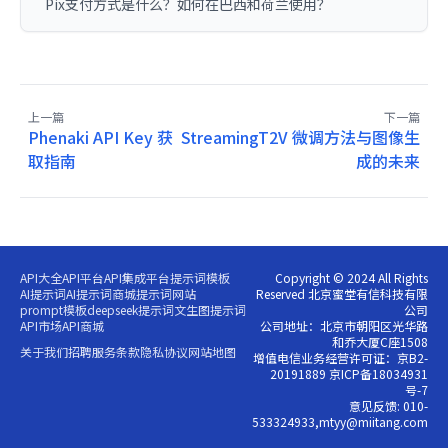
Pix支付方式是什么？如何在巴西和荷兰使用？
上一篇
下一篇
Phenaki API Key 获
StreamingT2V 微调方法与图像生
取指南
成的未来
API大全
API平台
API集成平台
提示词模板
Copyright © 2024 All Rights
AI提示词
AI提示词商城
提示词网站
Reserved 北京蜜堂有信科技有限
prompt模板
deepseek提示词
文生图提示词
公司
API市场
API商城
公司地址：北京市朝阳区光华路
和乔大厦C座1508
关于我们
招聘
服务条款
隐私协议
网站地图
增值电信业务经营许可证：京B2-
20191889 京ICP备18034931
号-7
意见反馈: 010-
533324933,mtyy@miitang.com