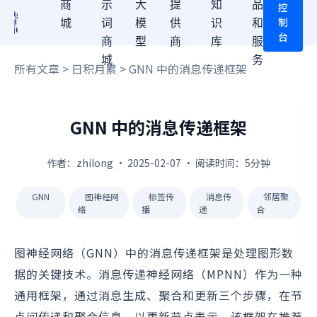
商
示
大
提
知
品
控
制
城
词
模
供
识
和
台
商
型
商
库
服
城
务
所有文章
>
日积月累
> GNN 中的消息传递框架
GNN 中的消息传递框架
作者：zhilong · 2025-02-07 · 阅读时间：5分钟
GNN
图神经网
标签传
消息传
邻居聚
络
播
递
合
图神经网络（GNN）中的消息传递框架是处理图形数
据的关键技术。消息传递神经网络（MPNN）作为一种
通用框架，通过消息生成、聚合和更新三个步骤，在节
点间传递和聚合信息，以更新节点表示。该框架在推荐