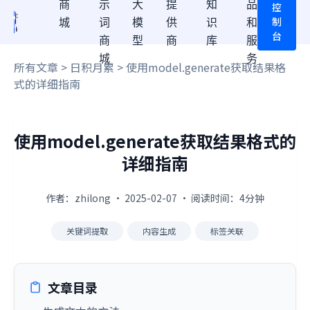
商
示
大
提
知
品
控
制
城
词
模
供
识
和
台
商
型
商
库
服
城
务
所有文章
>
日积月累
> 使用model.generate获取结果格
式的详细指南
使用model.generate获取结果格式的
详细指南
作者：zhilong · 2025-02-07 · 阅读时间：4分钟
关键词提取
内容生成
标签关联
文章目录