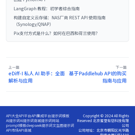
LangGraph 教程：初学者综合指南
构建自定义云存储：NAS厂商 REST API 使用指南
（Synology/QNAP）
Pix支付方式是什么？如何在巴西和荷兰使用？
上一篇
下一篇
eDiff-I 私人 AI 助手：全面
基于Paddlehub API的购买
解析与应用
指南与应用
API大全
API平台
API集成平台
提示词模板
Copyright © 2024 All Rights
AI提示词
AI提示词商城
提示词网站
Reserved 北京蜜堂有信科技有限
prompt模板
deepseek提示词
文生图提示词
公司
API市场
API商城
公司地址：北京市朝阳区光华路
和乔大厦C座1508