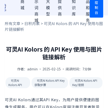
商
示
大
提
知
品
控
制
城
词
模
供
识
和
台
商
型
商
库
服
城
务
所有文章
>
日积月累
> 可灵AI Kolors 的 API Key 使用与图
片链接解析
可灵AI Kolors 的 API Key 使用与图片
链接解析
作者：admin · 2025-02-15 · 阅读时间：7分钟
可灵AI
可灵AI Kolors API Key
可灵AI Kolors API
Kolors API
获取步骤
Key/密钥
可灵AI Kolors通过其API Key，为用户提供便捷的图
像生成服务。用户可以在Kolors官网注册开发者账号