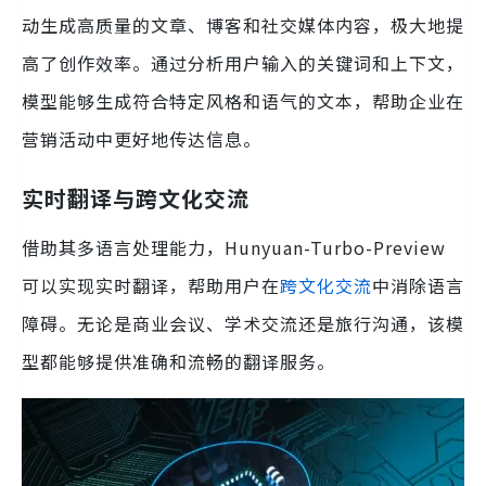
动生成高质量的文章、博客和社交媒体内容，极大地提
高了创作效率。通过分析用户输入的关键词和上下文，
模型能够生成符合特定风格和语气的文本，帮助企业在
营销活动中更好地传达信息。
实时翻译与跨文化交流
借助其多语言处理能力，Hunyuan-Turbo-Preview
可以实现实时翻译，帮助用户在
跨文化交流
中消除语言
障碍。无论是商业会议、学术交流还是旅行沟通，该模
型都能够提供准确和流畅的翻译服务。