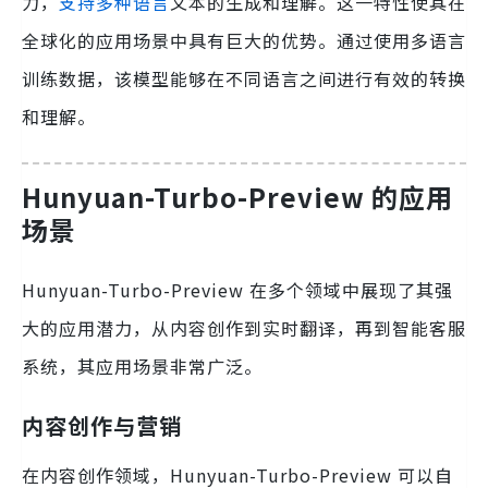
力，
支持多种语言
文本的生成和理解。这一特性使其在
全球化的应用场景中具有巨大的优势。通过使用多语言
训练数据，该模型能够在不同语言之间进行有效的转换
和理解。
Hunyuan-Turbo-Preview 的应用
场景
Hunyuan-Turbo-Preview 在多个领域中展现了其强
大的应用潜力，从内容创作到实时翻译，再到智能客服
系统，其应用场景非常广泛。
内容创作与营销
在内容创作领域，Hunyuan-Turbo-Preview 可以自