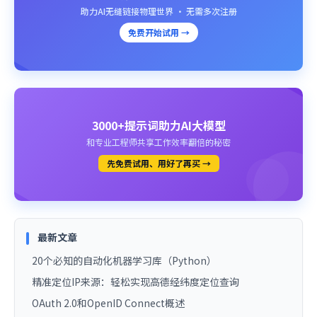
助力AI无缝链接物理世界 · 无需多次注册
免费开始试用 →
3000+提示词助力AI大模型
和专业工程师共享工作效率翻倍的秘密
先免费试用、用好了再买 →
最新文章
20个必知的自动化机器学习库（Python）
精准定位IP来源：轻松实现高德经纬度定位查询
OAuth 2.0和OpenID Connect概述