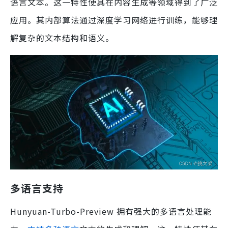
语言文本。这一特性使其在内容生成等领域得到了广泛
应用。其内部算法通过深度学习网络进行训练，能够理
解复杂的文本结构和语义。
多语言支持
Hunyuan-Turbo-Preview 拥有强大的多语言处理能