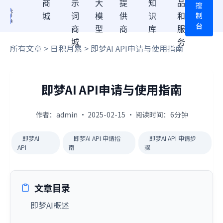
商
示
大
提
知
品
控
制
城
词
模
供
识
和
台
商
型
商
库
服
城
务
所有文章
>
日积月累
> 即梦AI API申请与使用指南
即梦AI API申请与使用指南
作者：admin · 2025-02-15 · 阅读时间：6分钟
即梦AI
即梦AI API 申请指
即梦AI API 申请步
API
南
骤
文章目录
即梦AI概述