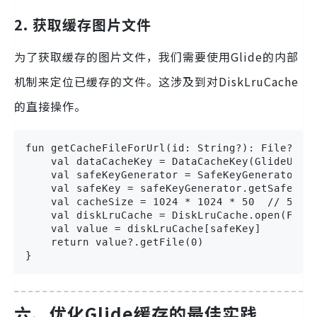
2. 获取缓存图片文件
为了获取缓存的图片文件，我们需要使用Glide的内部
机制来定位已缓存的文件。这涉及到对DiskLruCache
的直接操作。
fun getCacheFileForUrl(id: String?): File? {

    val dataCacheKey = DataCacheKey(GlideUrl(i
    val safeKeyGenerator = SafeKeyGenerator()

    val safeKey = safeKeyGenerator.getSafeKey(
    val cacheSize = 1024 * 1024 * 50  // 50MB

    val diskLruCache = DiskLruCache.open(File(
    val value = diskLruCache[safeKey]

    return value?.getFile(0)

}
六、优化Glide缓存的最佳实践