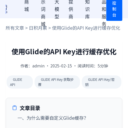
商
示
大
提
知
品
控
制
城
词
模
供
识
和
台
商
型
商
库
服
城
务
所有文章
>
日积月累
> 使用Glide的API Key进行缓存优化
使用Glide的API Key进行缓存优化
作者：admin · 2025-02-15 · 阅读时间：5分钟
GLIDE
GLIDE API Key 获取步
GLIDE API Key/密
API
骤
钥
文章目录
一、为什么需要自定义Glide缓存？