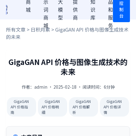
商
示
大
提
知
品
控
制
城
词
模
供
识
和
台
商
型
商
库
服
城
务
所有文章
>
日积月累
> GigaGAN API 价格与图像生成技术
的未来
GigaGAN API 价格与图像生成技术的
未来
作者：admin · 2025-02-18 · 阅读时间：6分钟
GigaGAN
GigaGAN
GigaGAN
GigaGAN
API 价格指
API 价格明
API 价格解
API 价格详
南
细
析
情