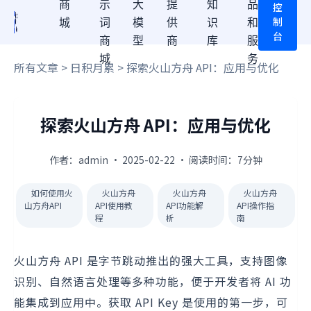
商
示
大
提
知
品
控
制
城
词
模
供
识
和
台
商
型
商
库
服
城
务
所有文章
>
日积月累
> 探索火山方舟 API：应用与优化
探索火山方舟 API：应用与优化
作者：admin · 2025-02-22 · 阅读时间：7分钟
如何使用火
火山方舟
火山方舟
火山方舟
山方舟API
API使用教
API功能解
API操作指
程
析
南
火山方舟 API 是字节跳动推出的强大工具，支持图像
识别、自然语言处理等多种功能，便于开发者将 AI 功
能集成到应用中。获取 API Key 是使用的第一步，可