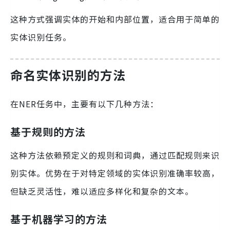
这种方式强调实体的开始和内部位置，适合用于简单的
实体识别任务。
命名实体识别的方法
在NER任务中，主要有以下几种方法：
基于规则的方法
这种方法依赖预定义的规则和词典，通过匹配规则来识
别实体。优势在于对特定领域的实体识别准确率较高，
但缺乏灵活性，难以适应多样化和复杂的文本。
基于机器学习的方法