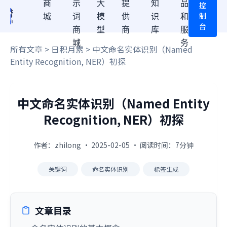
商
示
大
提
知
品
控
制
城
词
模
供
识
和
台
商
型
商
库
服
城
务
所有文章
>
日积月累
> 中文命名实体识别（Named
Entity Recognition, NER）初探
中文命名实体识别（Named Entity
Recognition, NER）初探
作者：zhilong · 2025-02-05 · 阅读时间：7分钟
关键词
命名实体识别
标签生成
文章目录