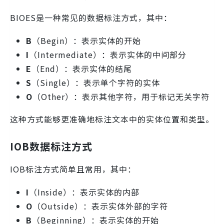
BIOES是一种常见的数据标注方式，其中：
B
（Begin）：表示实体的开始
I
（Intermediate）：表示实体的中间部分
E
（End）：表示实体的结尾
S
（Single）：表示单个字符的实体
O
（Other）：表示其他字符，用于标记无关字符
这种方式能够更准确地标注文本中的实体位置和类型。
IOB数据标注方式
IOB标注方式简单且常用，其中：
I
（Inside）：表示实体的内部
O
（Outside）：表示实体外部的字符
B
（Beginning）：表示实体的开始