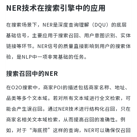
NER技术在搜索引擎中的应用
在搜索场景下，NER是深度查询理解（DQU）的底层
基础信号，主要应用于搜索召回、用户意图识别、实体
链接等环节。NER信号的质量直接影响到用户的搜索体
验，是NLP中一项非常基础的任务。
搜索召回中的NER
在O2O搜索中，商家POI的描述包括商家名称、地址、
品类等多个文本域。若对所有文本域进行全文检索，可
能会产生误召回。通过NER技术进行结构化召回，只在
商家名相关文本域检索，从而提高召回的准确性。例
如，对于“海底捞”这样的查询，NER可以确保仅召回