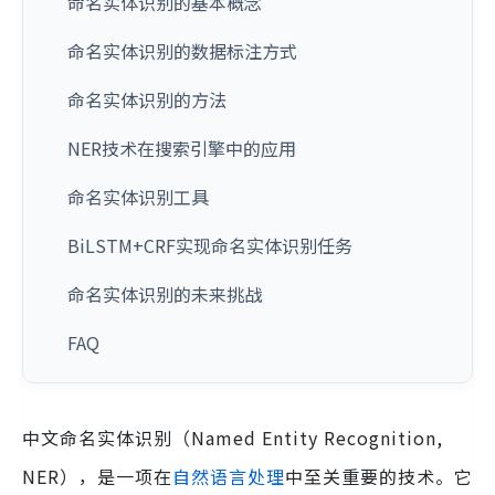
命名实体识别的基本概念
命名实体识别的数据标注方式
命名实体识别的方法
NER技术在搜索引擎中的应用
命名实体识别工具
BiLSTM+CRF实现命名实体识别任务
命名实体识别的未来挑战
FAQ
中文命名实体识别（Named Entity Recognition,
NER），是一项在
自然语言处理
中至关重要的技术。它