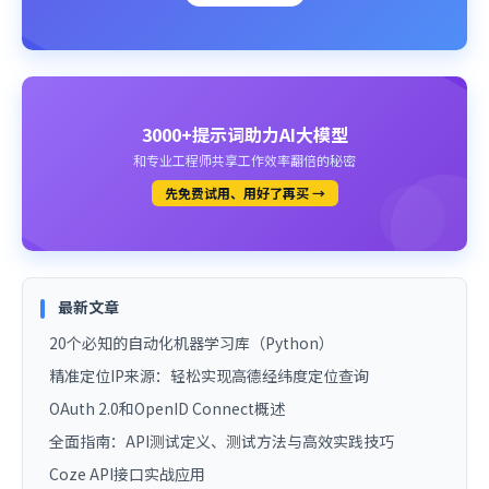
3000+提示词助力AI大模型
和专业工程师共享工作效率翻倍的秘密
先免费试用、用好了再买 →
最新文章
20个必知的自动化机器学习库（Python）
精准定位IP来源：轻松实现高德经纬度定位查询
OAuth 2.0和OpenID Connect概述
全面指南：API测试定义、测试方法与高效实践技巧
Coze API接口实战应用