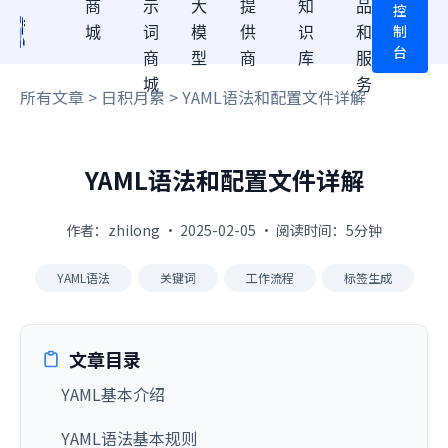
商
示
大
提
知
品
控
制
城
词
模
供
识
和
台
商
型
商
库
服
城
务
所有文章
>
日积月累
> YAML语法和配置文件详解
YAML语法和配置文件详解
作者：zhilong · 2025-02-05 · 阅读时间：5分钟
YAML语法
关键词
工作流程
标签生成
文章目录
YAML基本介绍
YAML语法基本规则