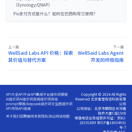
（Synology/QNAP）
Pix支付方式是什么？如何在巴西和荷兰使用？
上一篇
下一篇
WellSaid Labs API 价格：探索
WellSaid Labs Agent
其价值与替代方案
开发的终极指南
API大全
API平台
API集成平台
提示词模板
Copyright © 2024 All Rights
AI提示词
AI提示词商城
提示词网站
Reserved 北京蜜堂有信科技有限
prompt模板
deepseek提示词
文生图提示词
公司
API市场
API商城
公司地址：北京市朝阳区光华路
和乔大厦C座1508
关于我们
招聘
服务条款
隐私协议
网站地图
增值电信业务经营许可证：京B2-
20191889 京ICP备18034931
号-7
意见反馈: 010-