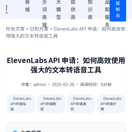
商
示
大
提
知
品
控
制
城
词
模
供
识
和
台
商
型
商
库
服
城
务
所有文章
>
日积月累
> ElevenLabs API 申请：如何高效使
用强大的文本转语音工具
ElevenLabs API 申请：如何高效使用
强大的文本转语音工具
作者：admin · 2025-02-20 · 阅读时间：5分钟
ElevenLabs
ElevenLabs
ElevenLabs
ElevenLabs
API申请指
API申请教
API申请案
API申请步
南
程
例
骤