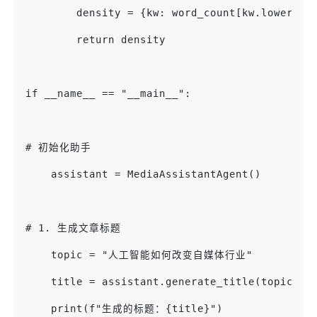
        density = {kw: word_count[kw.lower()]
        return density
if __name__ == "__main__":
# 初始化助手
    assistant = MediaAssistantAgent()
# 1. 生成文章标题
    topic = "人工智能如何改变自媒体行业"
    title = assistant.generate_title(topic)
    print(f"生成的标题：{title}")