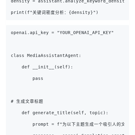
density = assistant.analyze_keyword_density(p
print(f"关键词密度分析：{density}")
openai.api_key = "YOUR_OPENAI_API_KEY"
class MediaAssistantAgent:
    def __init__(self):
        pass
# 生成文章标题
    def generate_title(self, topic):
        prompt = f"为以下主题生成一个吸引人的文章标