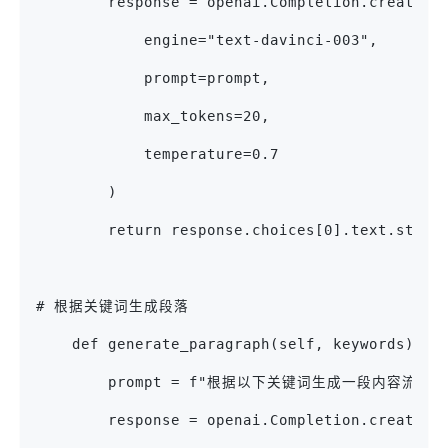
        response = openai.Completion.create(
            engine="text-davinci-003",
            prompt=prompt,
            max_tokens=20,
            temperature=0.7
        )
        return response.choices[0].text.strip
# 根据关键词生成段落
    def generate_paragraph(self, keywords):
        prompt = f"根据以下关键词生成一段内容流畅
        response = openai.Completion.create(