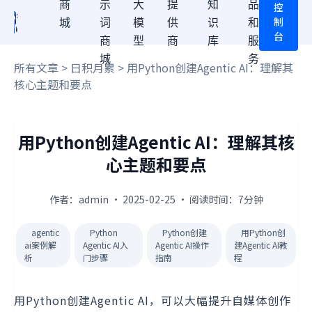
商
示
大
提
知
品
控
制
城
词
模
供
识
和
台
商
型
商
库
服
城
务
所有文章
>
日积月累
> 用Python创建Agentic AI：理解其
核心主题和要点
用Python创建Agentic AI：理解其核
心主题和要点
作者：admin · 2025-02-25 · 阅读时间：7分钟
agentic
Python
Python创建
用Python创
ai案例解
Agentic AI入
Agentic AI操作
建Agentic AI教
析
门步骤
指南
程
用Python创建Agentic AI，可以大幅提升自媒体创作