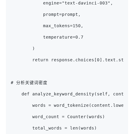
            engine="text-davinci-003",
            prompt=prompt,
            max_tokens=150,
            temperature=0.7
        )
        return response.choices[0].text.strip
# 分析关键词密度
    def analyze_keyword_density(self, content
        words = word_tokenize(content.lower()
        word_count = Counter(words)
        total_words = len(words)