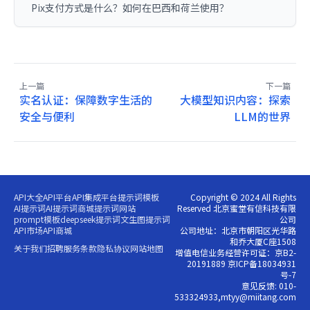
Pix支付方式是什么？如何在巴西和荷兰使用？
上一篇
下一篇
实名认证：保障数字生活的
大模型知识内容：探索
安全与便利
LLM的世界
API大全
API平台
API集成平台
提示词模板
Copyright © 2024 All Rights
AI提示词
AI提示词商城
提示词网站
Reserved 北京蜜堂有信科技有限
prompt模板
deepseek提示词
文生图提示词
公司
API市场
API商城
公司地址：北京市朝阳区光华路
和乔大厦C座1508
关于我们
招聘
服务条款
隐私协议
网站地图
增值电信业务经营许可证：京B2-
20191889 京ICP备18034931
号-7
意见反馈: 010-
533324933,mtyy@miitang.com