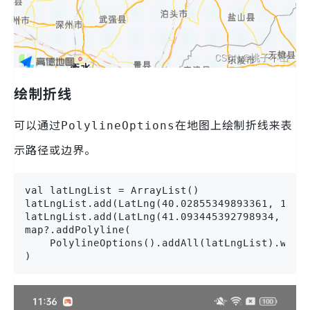
绘制折线
可以通过
在地图上绘制折线来表
PolylineOptions
示路径或边界。
val latLngList = ArrayList()

latLngList.add(LatLng(40.02855349893361, 116.3
latLngList.add(LatLng(41.093445392798934, 116.
map?.addPolyline(

    PolylineOptions().addAll(latLngList).width
)