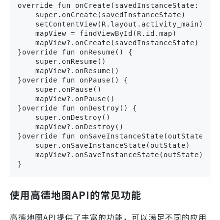
override fun onCreate(savedInstanceState: Bund
    super.onCreate(savedInstanceState)

    setContentView(R.layout.activity_main)

    mapView = findViewById(R.id.map)

    mapView?.onCreate(savedInstanceState)

}override fun onResume() {

    super.onResume()

    mapView?.onResume()

}override fun onPause() {

    super.onPause()

    mapView?.onPause()

}override fun onDestroy() {

    super.onDestroy()

    mapView?.onDestroy()

}override fun onSaveInstanceState(outState: Bu
    super.onSaveInstanceState(outState)

    mapView?.onSaveInstanceState(outState)

}
使用高德地图API的常见功能
高德地图API提供了丰富的功能，可以满足不同的应用