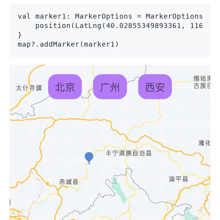
val marker1: MarkerOptions = MarkerOptions().a
    position(LatLng(40.02855349893361, 116.305
}

map?.addMarker(marker1)