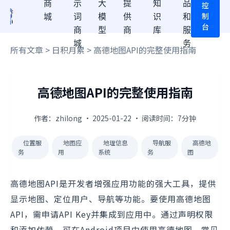
商
示
大
提
知
品
控
制
城
词
模
供
识
和
台
商
型
商
库
服
城
务
所有文章
>
日积月累
> 高德地图API的完整使用指南
高德地图API的完整使用指南
作者：zhilong · 2025-01-22 · 阅读时间：7分钟
位置服
地图应
地理信息
导航服
高德地
务
用
系统
务
图
高德地图API是开发者增强应用功能的强大工具，提供
显示地图、定位用户、导航等功能。要使用高德地图
API，需申请API Key并集成到应用中。通过声明权限
和添加依赖，可在Android项目中使用高德地图。常见