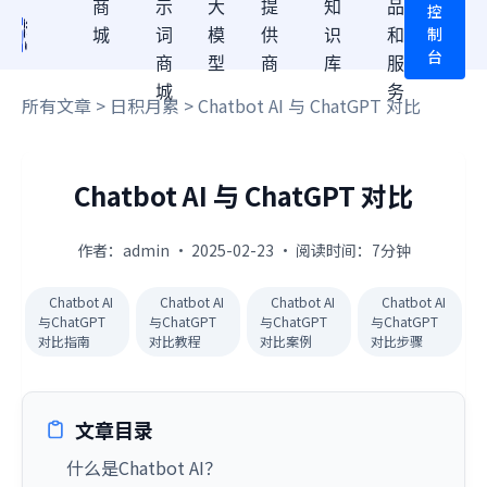
商
示
大
提
知
品
控
制
城
词
模
供
识
和
台
商
型
商
库
服
城
务
所有文章
>
日积月累
> Chatbot AI 与 ChatGPT 对比
Chatbot AI 与 ChatGPT 对比
作者：admin · 2025-02-23 · 阅读时间：7分钟
Chatbot AI
Chatbot AI
Chatbot AI
Chatbot AI
与ChatGPT
与ChatGPT
与ChatGPT
与ChatGPT
对比指南
对比教程
对比案例
对比步骤
文章目录
什么是Chatbot AI？