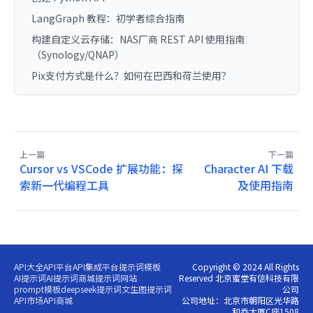
LangGraph 教程：初学者综合指南
构建自定义云存储：NAS厂商 REST API 使用指南
（Synology/QNAP）
Pix支付方式是什么？如何在巴西和荷兰使用？
上一篇
下一篇
Cursor vs VSCode 扩展功能：探
Character AI 下载
索新一代编程工具
及使用指南
API大全
API平台
API集成平台
提示词模板
Copyright © 2024 All Rights
AI提示词
AI提示词商城
提示词网站
Reserved 北京蜜堂有信科技有限
prompt模板
deepseek提示词
文生图提示词
公司
API市场
API商城
公司地址：北京市朝阳区光华路
和乔大厦C座1508