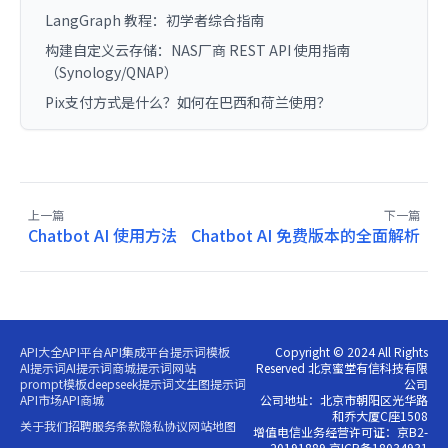
LangGraph 教程：初学者综合指南
构建自定义云存储：NAS厂商 REST API 使用指南
（Synology/QNAP）
Pix支付方式是什么？如何在巴西和荷兰使用？
上一篇
下一篇
Chatbot AI 使用方法
Chatbot AI 免费版本的全面解析
API大全
API平台
API集成平台
提示词模板
Copyright © 2024 All Rights
AI提示词
AI提示词商城
提示词网站
Reserved 北京蜜堂有信科技有限
prompt模板
deepseek提示词
文生图提示词
公司
API市场
API商城
公司地址：北京市朝阳区光华路
和乔大厦C座1508
关于我们
招聘
服务条款
隐私协议
网站地图
增值电信业务经营许可证：京B2-
20191889 京ICP备18034931