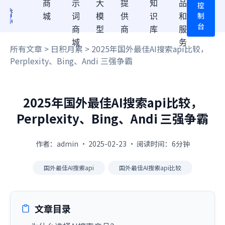
商
示
大
提
知
品
控
制
城
词
模
供
识
和
台
商
型
商
库
服
城
务
所有文章
>
日积月累
> 2025年国外最佳AI搜索api比较，
Perplexity、Bing、Andi 三强争霸
2025年国外最佳AI搜索api比较，
Perplexity、Bing、Andi 三强争霸
作者：admin · 2025-02-23 · 阅读时间：6分钟
国外最佳AI搜索api
国外最佳AI搜索api比较
文章目录