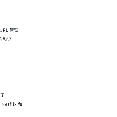
URL 管理
询和记
合了
tflix 和