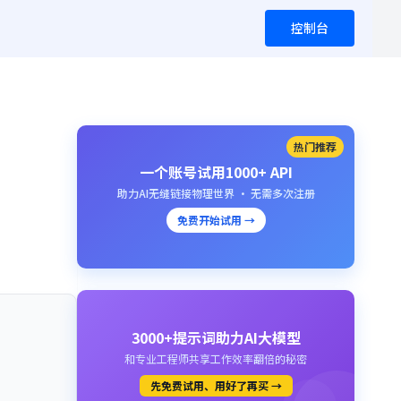
控制台
热门推荐
一个账号试用1000+ API
助力AI无缝链接物理世界 · 无需多次注册
免费开始试用 →
3000+提示词助力AI大模型
和专业工程师共享工作效率翻倍的秘密
先免费试用、用好了再买 →