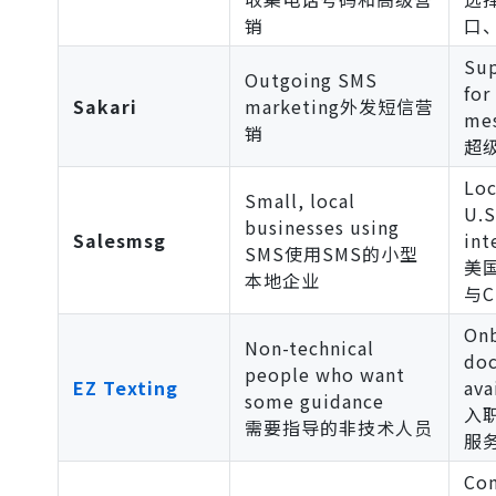
销
口
Sup
Outgoing SMS
for
Sakari
marketing外发短信营
me
销
超
Loc
Small, local
U.S
businesses using
Salesmsg
int
SMS使用SMS的小型
美
本地企业
与C
Onb
Non-technical
doc
people who want
EZ Texting
ava
some guidance
入
需要指导的非技术人员
服
Com