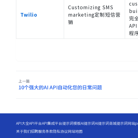
cus
Customizing SMS
bui
Twilio
marketing定制短信营
完
销
A
程
上一篇
10个强大的AI API自动化您的日常问题
API大全
API平台
API集成平台
提示词模板
AI提示词
AI提示词商城
提示词网站
p
关于我们
招聘
服务条款
隐私协议
网站地图