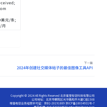
eceived;
rom
美元/条;
/月
下一篇
2024年创建社交媒体帖子的最佳图像工具API
Copyright © 2024 All Rights Reserved 北京蜜堂有信科技有限公司
公司地址：北京市朝阳区光华路和乔大厦C座1508
增值电信业务经营许可证：京B2-20191889 京ICP备18034931号-7
意见反馈: 010-533324933,mtyy@miitang.com