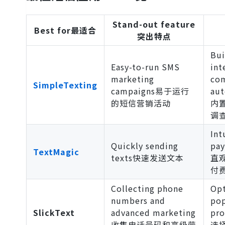
Stand-out feature
Best for最适合
突出特点
Bui
Easy-to-run SMS
int
marketing
com
SimpleTexting
campaigns易于运行
au
的短信营销活动
内
调
Int
Quickly sending
pay
TextMagic
texts快速发送文本
直
付
Collecting phone
Opt
numbers and
pop
SlickText
advanced marketing
pr
收集电话号码和高级营
选