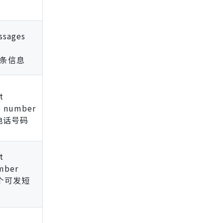
ssages
0条信息
t
e number
电话号码
t
umber
1个可发短