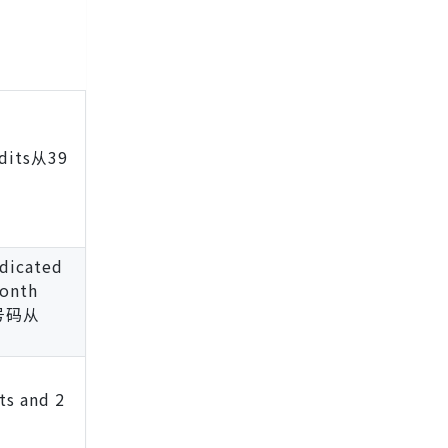
edits从39
edicated
month
号码从
ts and 2