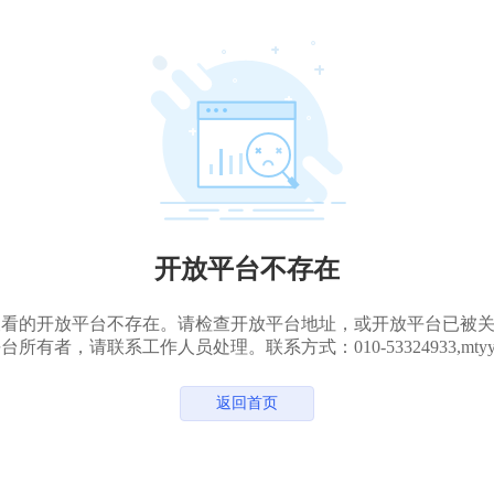
开放平台不存在
查看的开放平台不存在。请检查开放平台地址，或开放平台已被
有者，请联系工作人员处理。联系方式：010-53324933,mtyy@mi
返回首页