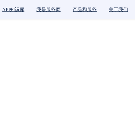
API知识库
我是服务商
产品和服务
关于我们