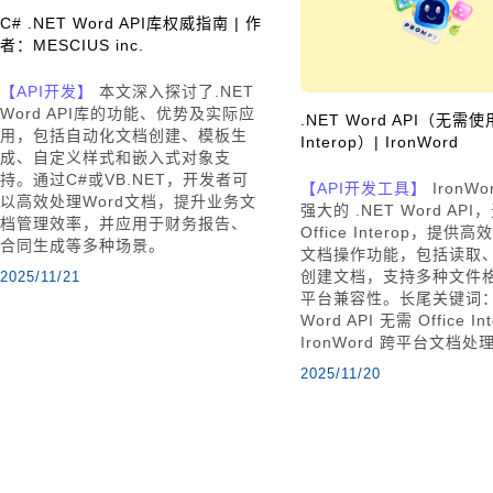
C# .NET Word API库权威指南 | 作
者：MESCIUS inc.
【API开发】
本文深入探讨了.NET
Word API库的功能、优势及实际应
.NET Word API（无需使用
用，包括自动化文档创建、模板生
Interop）| IronWord
成、自定义样式和嵌入式对象支
持。通过C#或VB.NET，开发者可
【API开发工具】
IronW
以高效处理Word文档，提升业务文
强大的 .NET Word AP
档管理效率，并应用于财务报告、
Office Interop，提供高
合同生成等多种场景。
文档操作功能，包括读取
创建文档，支持多种文件
2025/11/21
平台兼容性。长尾关键词：
Word API 无需 Office Int
IronWord 跨平台文档处
2025/11/20