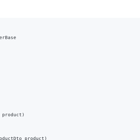
rBase

product)

oductDto product)
