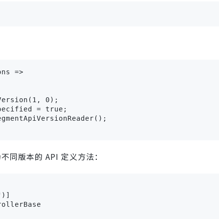
ns =>

ersion(1, 0);

ecified = true;

gmentApiVersionReader();

不同版本的 API 定义方法：
)]

ollerBase
