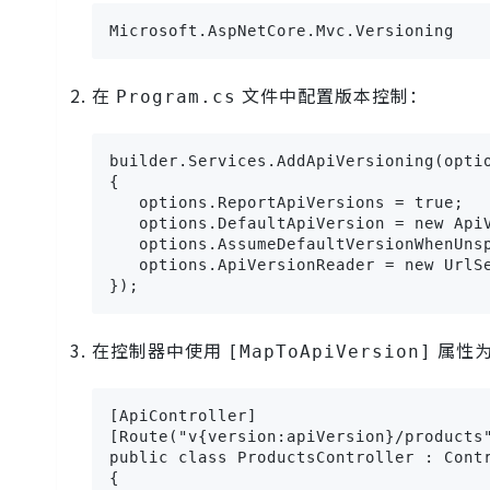
Microsoft.AspNetCore.Mvc.Versioning
在
文件中配置版本控制：
Program.cs
builder.Services.AddApiVersioning(optio
{

   options.ReportApiVersions = true;

   options.DefaultApiVersion = new ApiV
   options.AssumeDefaultVersionWhenUnsp
   options.ApiVersionReader = new UrlSe
});
在控制器中使用
属性为
[MapToApiVersion]
[ApiController]

[Route("v{version:apiVersion}/products"
public class ProductsController : Contr
{
