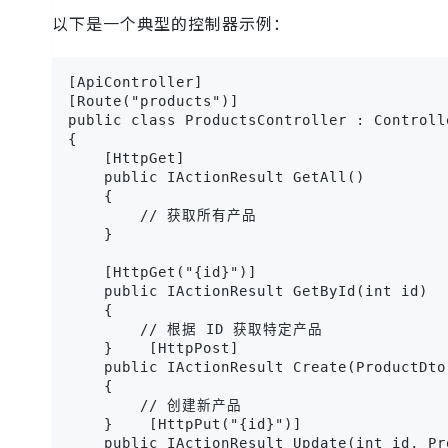
以下是一个典型的控制器示例：
[ApiController]

[Route("products")]

public class ProductsController : Controlle
{

    [HttpGet]

    public IActionResult GetAll()

    {

        // 获取所有产品

    }

    [HttpGet("{id}")]

    public IActionResult GetById(int id)

    {

        // 根据 ID 获取特定产品

    }    [HttpPost]

    public IActionResult Create(ProductDto 
    {

        // 创建新产品

    }    [HttpPut("{id}")]

    public IActionResult Update(int id, Pr