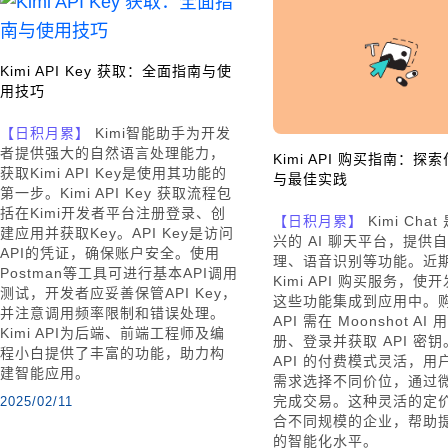
Kimi API Key 获取：全面指南与使
用技巧
【日积月累】
Kimi智能助手为开发
者提供强大的自然语言处理能力，
Kimi API 购买指南：探
获取Kimi API Key是使用其功能的
与最佳实践
第一步。Kimi API Key 获取流程包
括在Kimi开发者平台注册登录、创
【日积月累】
Kimi Cha
建应用并获取Key。API Key是访问
兴的 AI 聊天平台，提供
API的凭证，确保账户安全。使用
理、语音识别等功能。近
Postman等工具可进行基本API调用
Kimi API 购买服务，使
测试，开发者应妥善保管API Key，
这些功能集成到应用中。购买
并注意调用频率限制和错误处理。
API 需在 Moonshot A
Kimi API为后端、前端工程师及编
册、登录并获取 API 密钥。
程小白提供了丰富的功能，助力构
API 的付费模式灵活，用
建智能应用。
需求选择不同价位，通过
完成交易。这种灵活的定
2025/02/11
合不同规模的企业，帮助
的智能化水平。