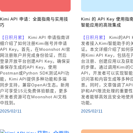
Kimi API 申请：全面指南与实用技
Kimi 的 API Key 使
巧
智能应用的高效集成
【日积月累】
Kimi API 申请指南详
【日积月累】
Kimi的API
细介绍了如何注册Kimi账号并申请
发者接入Kimi智能助手的
API Key。首先，在Moonshot AI官
证。本文详细介绍了如何
网注册账户并完成身份验证，然后
用Kimi API Key，包括
登录开放平台创建API Key。确保妥
台注册、创建应用以及获取AP
善保存生成的API Key。使用
的步骤。通过调用Kimi的C
Postman或Python SDK测试API功
API，开发者可以实现智
能，Kimi API提供多种功能和多端
识问答和内容生成等多种
同步支持，兼容OpenAI生态。新用
景。同时，文章强调了API 
户可享受15元免费体验额度，更多
护和API限流处理的重要
开发者资源可在Moonshot AI文档
发者能够高效且安全地使用K
中找到。
功能。
2025/02/11
2025/02/11