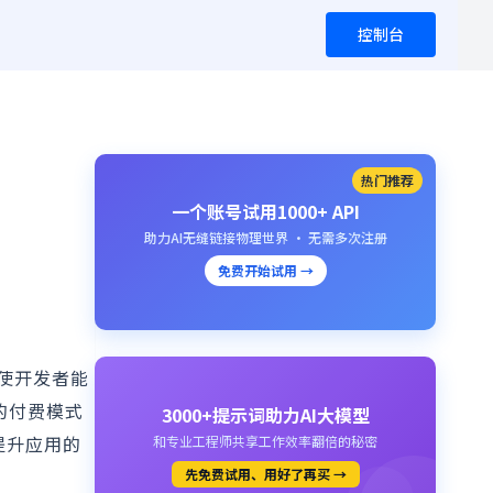
控制台
热门推荐
一个账号试用1000+ API
助力AI无缝链接物理世界 · 无需多次注册
免费开始试用 →
，使开发者能
I 的付费模式
3000+提示词助力AI大模型
提升应用的
和专业工程师共享工作效率翻倍的秘密
先免费试用、用好了再买 →