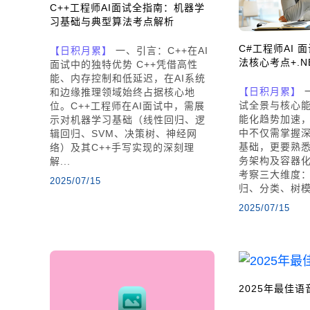
C++工程师AI面试全指南：机器学
习基础与典型算法考点解析
C#工程师AI
【日积月累】
一、引言：C++在AI
法核心考点+.N
面试中的独特优势 C++凭借高性
能、内存控制和低延迟，在AI系统
【日积月累】
一
和边缘推理领域始终占据核心地
试全景与核心能
位。C++工程师在AI面试中，需展
能化趋势加速，
示对机器学习基础（线性回归、逻
中不仅需掌握
辑回归、SVM、决策树、神经网
基础，更要熟悉
络）及其C++手写实现的深刻理
务架构及容器
解...
考察三大维度：
2025/07/15
归、分类、树模型
2025/07/15
2025年最佳语