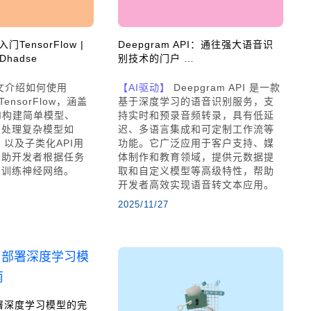
入门TensorFlow |
Deepgram API：通往强大语音识
Dhadse
别技术的门户 …
文介绍如何使用
【AI驱动】
Deepgram API 是一款
门TensorFlow，涵盖
基于深度学习的语音识别服务，支
 API构建简单模型、
持实时和预录音频转录，具有低延
 API处理复杂模型如
迟、多语言集成和可定制工作流等
ep，以及子类化API用
功能。它广泛应用于客户支持、媒
帮助开发者根据任务
体制作和教育领域，提供元数据提
和训练神经网络。
取和自定义模型等高级特性，帮助
开发者高效实现语音转文本应用。
2025/11/27
 部署深度学习模型的完