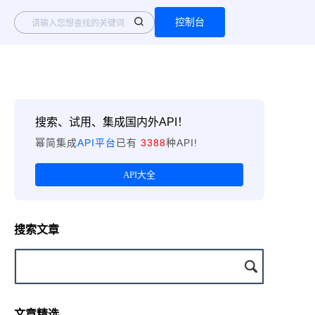
控制台
搜索、试用、集成国内外API！
幂简集成
API平台
已有
3388
种API!
API大全
搜索文章
文章精选