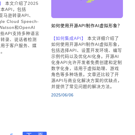
】
本文介绍了2025
本API，包括
I、亚马逊转录API、
le Cloud Speech-
如何使用开源API制作AI虚拟形象？
 Watson和OpenAI
。这些API支持多种语言
【如何集成API】
本文详细介绍了
时转录、说话者检测
如何使用开源API制作AI虚拟形象，
适用于客户服务、媒
包括选择API、设置开发环境、编写
业。
示例代码以及优化AI化身。开源AI
化身API允许开发者免费创建和定制
数字化身，适用于虚拟助理、游戏
角色等多种场景。文章还比较了开
源API与商业化解决方案的优缺点，
并提供了常见问题的解决方法。
2025/06/06