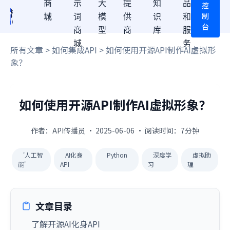
商
示
大
提
知
品
控
制
城
词
模
供
识
和
台
商
型
商
库
服
城
务
所有文章
>
如何集成API
> 如何使用开源API制作AI虚拟形
象？
如何使用开源API制作AI虚拟形象？
作者：API传播员 · 2025-06-06 · 阅读时间：7分钟
'人工智
AI化身
Python
深度学
虚拟助
能'
API
习
理
文章目录
了解开源AI化身API