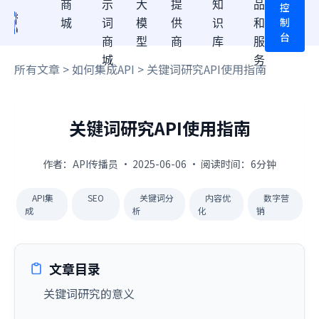
商
示
大
提
知
品
控
制
城
词
模
供
识
和
台
商
型
商
库
服
城
务
所有文章
>
如何集成API
> 关键词研究API使用指南
关键词研究API使用指南
作者：API传播员 · 2025-06-06 · 阅读时间：6分钟
API集
SEO
关键词分
内容优
数字营
成
析
化
销
文章目录
关键词研究的意义