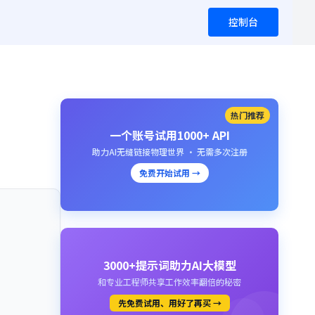
控制台
热门推荐
一个账号试用1000+ API
助力AI无缝链接物理世界 · 无需多次注册
免费开始试用 →
3000+提示词助力AI大模型
和专业工程师共享工作效率翻倍的秘密
先免费试用、用好了再买 →