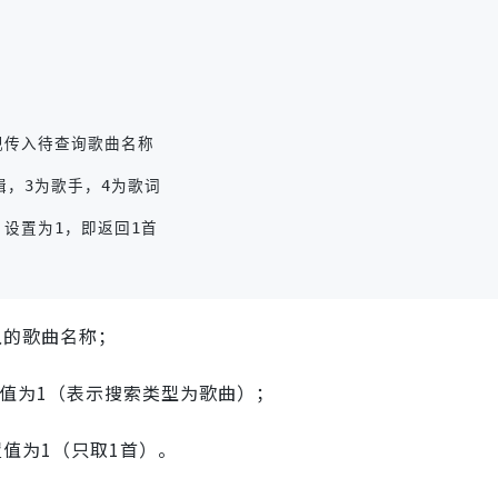
目实现传入待查询歌曲名称
为专辑，3为歌手，4为歌词
现，设置为1，即返回1首
入的歌曲名称；
置值为1（表示搜索类型为歌曲）；
置值为1（只取1首）。