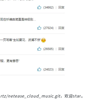
rtz/netease_cloud_music.git
，欢迎star。