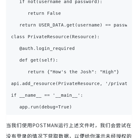
   if not(username and password):
      return False
   return USER_DATA.get(username) == password
class PrivateResource(Resource):
   @auth.login_required
   def get(self):
      return {"How's the Josh": "High"}
api.add_resource(PrivateResource, '/private')
if __name__ == '__main__':
   app.run(debug=True)
当我们使用POSTMAN运行上述文件时，我们会尝试在
没有登录的情况下获取数据，以便给你演示未经授权的