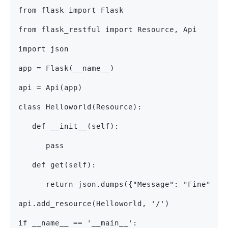
from flask import Flask
from flask_restful import Resource, Api
import json
app = Flask(__name__)
api = Api(app)
class Helloworld(Resource):
   def __init__(self):
      pass
   def get(self):
      return json.dumps({"Message": "Fine"})
api.add_resource(Helloworld, '/')
if __name__ == '__main__':