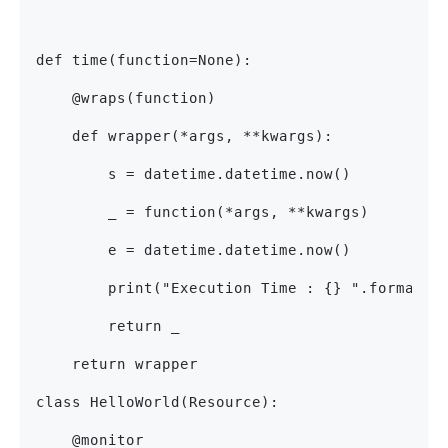
def time(function=None):
    @wraps(function)
    def wrapper(*args, **kwargs):
        s = datetime.datetime.now()
        _ = function(*args, **kwargs)
        e = datetime.datetime.now()
        print("Execution Time : {} ".format(e
        return _
    return wrapper
class HelloWorld(Resource):
    @monitor