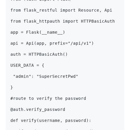
from flask_restful import Resource, Api
from flask_httpauth import HTTPBasicAuth
app = Flask(__name__)
api = Api(app, prefix="/api/v1")
auth = HTTPBasicAuth()
USER_DATA = {
 "admin": "SuperSecretPwd"
}
#route to verify the password
@auth.verify_password
def verify(username, password):