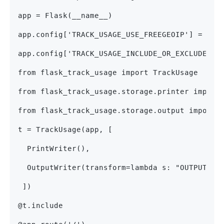
app = Flask(__name__)
app.config['TRACK_USAGE_USE_FREEGEOIP'] = Fal
app.config['TRACK_USAGE_INCLUDE_OR_EXCLUDE_VI
from flask_track_usage import TrackUsage
from flask_track_usage.storage.printer import
from flask_track_usage.storage.output import 
t = TrackUsage(app, [
  PrintWriter(),
  OutputWriter(transform=lambda s: "OUTPUT: "
 ])
@t.include