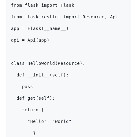
from flask import Flask
from flask_restful import Resource, Api
app = Flask(__name__)
api = Api(app)
class Helloworld(Resource):
  def __init__(self):
    pass
  def get(self):
    return {
      "Hello": "World"
        }