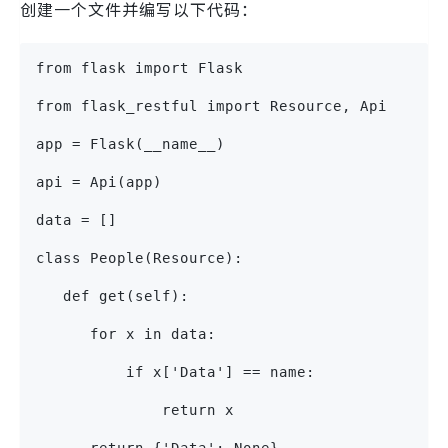
创建一个文件并编写以下代码：
from flask import Flask
from flask_restful import Resource, Api
app = Flask(__name__)
api = Api(app)
data = []
class People(Resource):
   def get(self):
      for x in data:
          if x['Data'] == name:
              return x
      return {'Data': None}