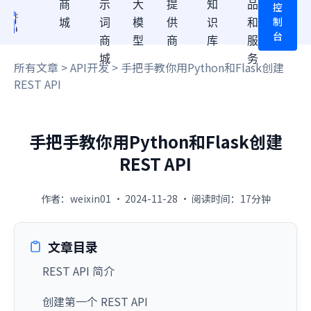
商
示
大
提
知
品
控
制
城
词
模
供
识
和
台
商
型
商
库
服
城
务
所有文章
>
API开发
> 手把手教你用Python和Flask创建
REST API
手把手教你用Python和Flask创建
REST API
作者：weixin01 · 2024-11-28 · 阅读时间：17分钟
文章目录
REST API 简介
创建第一个 REST API