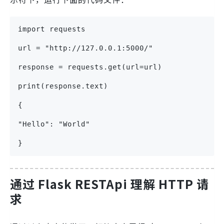
import requests
url = "http://127.0.0.1:5000/"
response = requests.get(url=url)
print(response.text)
{
"Hello": "World"
}
通过 Flask RESTApi 理解 HTTP 请
求