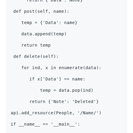
 def post(self, name):
    temp = {'Data': name}
    data.append(temp)
    return temp
 def delete(self):
    for ind, x in enumerate(data):
       if x['Data'] == name:
           temp = data.pop(ind)
       return {'Note': 'Deleted'}
api.add_resource(People, '/Name/')
if __name__ == '__main__':