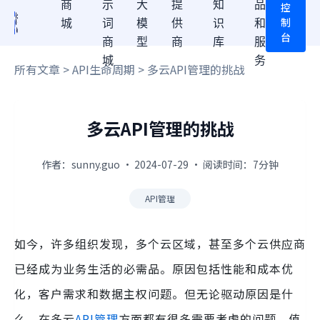
商
示
大
提
知
品
控
制
城
词
模
供
识
和
台
商
型
商
库
服
城
务
所有文章
>
API生命周期
> 多云API管理的挑战
多云API管理的挑战
作者：sunny.guo · 2024-07-29 · 阅读时间：7分钟
API管理
如今，许多组织发现，多个云区域，甚至多个云供应商
已经成为业务生活的必需品。原因包括性能和成本优
化，客户需求和数据主权问题。但无论驱动原因是什
么，在多云
API管理
方面都有很多需要考虑的问题。值