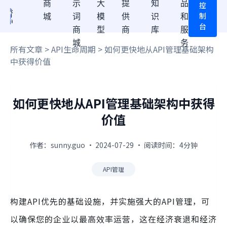
商
示
大
提
知
品
控
制
城
词
模
供
识
和
台
商
型
商
库
服
城
务
所有文章
>
API生命周期
> 如何更快地从API管理基础架构
中获得价值
如何更快地从API管理基础架构中获得
价值
作者：sunny.guo · 2024-07-29 · 阅读时间：4分钟
API管理
构建API优先的基础设施，并实施强大的API管理，可
以确保您的企业以最高效率运营，这在经济衰退和经济