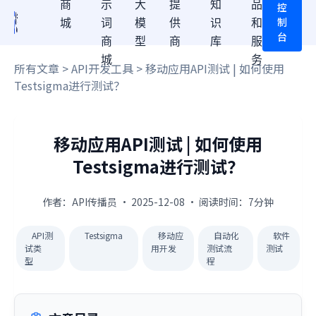
商
示
大
提
知
品
控
制
城
词
模
供
识
和
台
商
型
商
库
服
城
务
所有文章
>
API开发工具
> 移动应用API测试 | 如何使用
Testsigma进行测试？
移动应用API测试 | 如何使用
Testsigma进行测试？
作者：API传播员 · 2025-12-08 · 阅读时间：7分钟
API测
Testsigma
移动应
自动化
软件
试类
用开发
测试流
测试
型
程