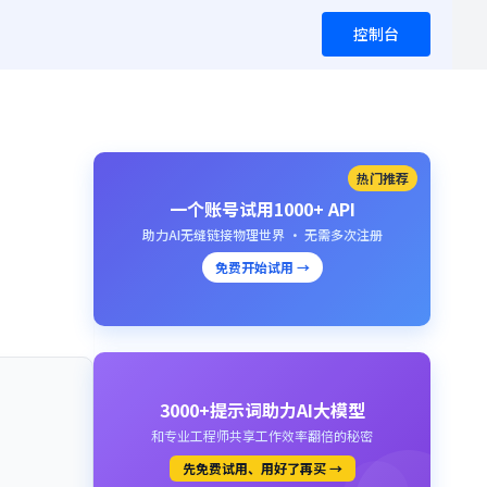
控制台
热门推荐
一个账号试用1000+ API
助力AI无缝链接物理世界 · 无需多次注册
免费开始试用 →
3000+提示词助力AI大模型
和专业工程师共享工作效率翻倍的秘密
先免费试用、用好了再买 →