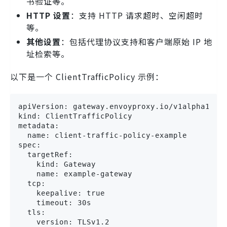
书验证等。
HTTP 设置
：支持 HTTP 请求超时、空闲超时
等。
其他设置
：包括代理协议支持和客户端原始 IP 地
址检索等。
以下是一个 ClientTrafficPolicy 示例：
apiVersion: gateway.envoyproxy.io/v1alpha1

kind: ClientTrafficPolicy

metadata:

  name: client-traffic-policy-example

spec:

  targetRef:

    kind: Gateway

    name: example-gateway

  tcp:

    keepalive: true

    timeout: 30s

  tls:

    version: TLSv1.2
