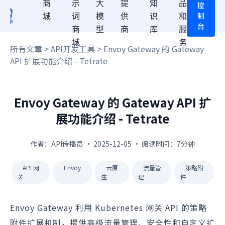
商
示
大
提
知
品
控
制
城
词
模
供
识
和
台
商
型
商
库
服
城
务
所有文章
>
API开发工具
> Envoy Gateway 的 Gateway
API 扩展功能介绍 - Tetrate
Envoy Gateway 的 Gateway API 扩
展功能介绍 - Tetrate
作者：API传播员 · 2025-12-05 · 阅读时间：7分钟
API 网
Envoy
云原
流量管
策略附
关
生
理
件
Envoy Gateway 利用 Kubernetes 网关 API 的策略
附件扩展机制，提供高级流量管理、安全性和自定义扩