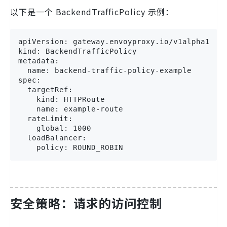
以下是一个 BackendTrafficPolicy 示例：
apiVersion: gateway.envoyproxy.io/v1alpha1

kind: BackendTrafficPolicy

metadata:

  name: backend-traffic-policy-example

spec:

  targetRef:

    kind: HTTPRoute

    name: example-route

  rateLimit:

    global: 1000

  loadBalancer:

    policy: ROUND_ROBIN
安全策略：请求的访问控制