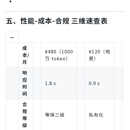
五、性能-成本-合规 三维速查表
—
成
¥480（1000
¥120（电
本/
¥
万 token）
费）
月
响
应
1.8 s
0.9 s
1
时
间
合
S
规
等保三级
私有化
T
等
II
级