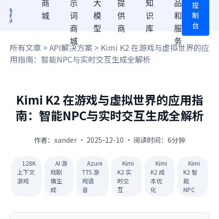
商
示
大
提
知
品
控
制
城
词
模
供
识
和
台
商
型
商
库
服
城
务
所有文章
>
API解决方案
> Kimi K2 在游戏与虚拟世界的应
用指南：智能NPC与实时交互生成全解析
Kimi K2 在游戏与虚拟世界的应用指
南：智能NPC与实时交互生成全解析
作者：xander · 2025-12-10 · 阅读时间：6分钟
128K
AI 游
Azure
Kimi
Kimi
Kimi
上下文
戏剧
TTS 游
K2 实
K2 成
K2 智
游戏
情生
戏语
时交
本优
能
成
音
互
化
NPC