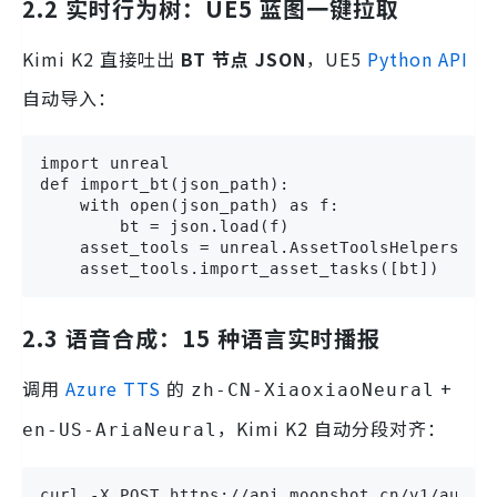
2.2 实时行为树：UE5 蓝图一键拉取
Kimi K2 直接吐出
BT 节点 JSON
，UE5
Python API
自动导入：
import unreal

def import_bt(json_path):

    with open(json_path) as f:

        bt = json.load(f)

    asset_tools = unreal.AssetToolsHelpers.get
    asset_tools.import_asset_tasks([bt])
2.3 语音合成：15 种语言实时播报
调用
Azure TTS
的
+
zh-CN-XiaoxiaoNeural
，Kimi K2 自动分段对齐：
en-US-AriaNeural
curl -X POST https://api.moonshot.cn/v1/audio/