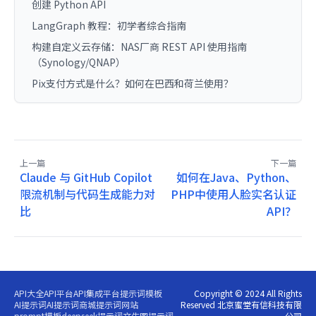
创建 Python API
LangGraph 教程：初学者综合指南
构建自定义云存储：NAS厂商 REST API 使用指南
（Synology/QNAP）
Pix支付方式是什么？如何在巴西和荷兰使用？
上一篇
下一篇
Claude 与 GitHub Copilot
如何在Java、Python、
限流机制与代码生成能力对
PHP中使用人脸实名认证
比
API？
API大全
API平台
API集成平台
提示词模板
Copyright © 2024 All Rights
AI提示词
AI提示词商城
提示词网站
Reserved 北京蜜堂有信科技有限
prompt模板
deepseek提示词
文生图提示词
公司