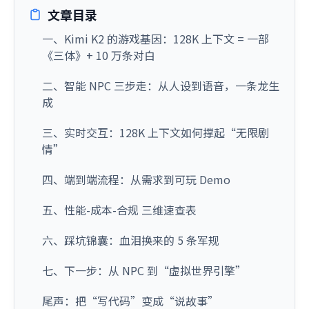
文章目录
一、Kimi K2 的游戏基因：128K 上下文 = 一部
《三体》+ 10 万条对白
二、智能 NPC 三步走：从人设到语音，一条龙生
成
三、实时交互：128K 上下文如何撑起“无限剧
情”
四、端到端流程：从需求到可玩 Demo
五、性能-成本-合规 三维速查表
六、踩坑锦囊：血泪换来的 5 条军规
七、下一步：从 NPC 到“虚拟世界引擎”
尾声：把“写代码”变成“说故事”