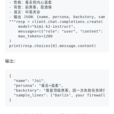
- 性格：毒舌但内心温柔

- 背景：前黑客，现酒保

- 语言：中英夹杂

- 输出 JSON：{name, persona, backstory, sample_
"""resp = client.chat.completions.create(

    model="kimi-k2-instruct",

    messages=[{"role": "user", "content": prom
    max_tokens=1200

)

print(resp.choices[0].message.content)
输出：
{

  "name": "Joi",

  "persona": "毒舌+温柔",

  "backstory": "曾是顶级黑客，因一次失败任务转行调酒.
  "sample_lines": ["Darlin’, your firewall is 
}