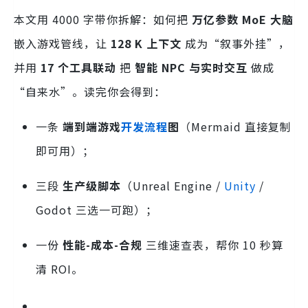
本文用 4000 字带你拆解：如何把
万亿参数 MoE 大脑
嵌入游戏管线，让
128 K 上下文
成为“叙事外挂”，
并用
17 个工具联动
把
智能 NPC 与实时交互
做成
“自来水”。读完你会得到：
一条
端到端游戏
开发流程
图
（Mermaid 直接复制
即可用）；
三段
生产级脚本
（Unreal Engine /
Unity
/
Godot 三选一可跑）；
一份
性能-成本-合规
三维速查表，帮你 10 秒算
清 ROI。