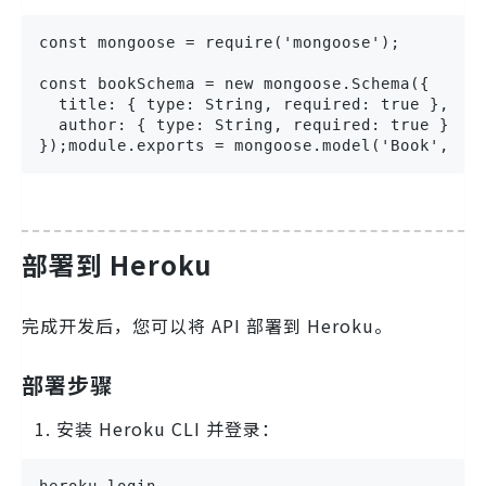
const mongoose = require('mongoose');

const bookSchema = new mongoose.Schema({

  title: { type: String, required: true },

  author: { type: String, required: true },

});module.exports = mongoose.model('Book', bo
部署到 Heroku
完成开发后，您可以将 API 部署到 Heroku。
部署步骤
安装 Heroku CLI 并登录：
heroku login