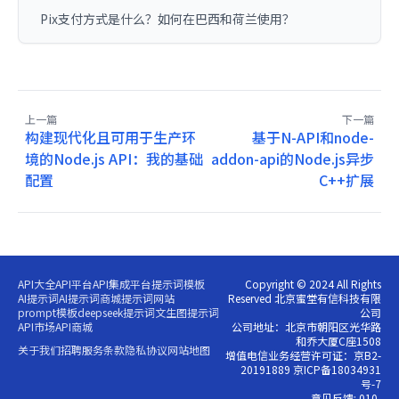
Pix支付方式是什么？如何在巴西和荷兰使用？
上一篇
下一篇
构建现代化且可用于生产环
基于N-API和node-
境的Node.js API：我的基础
addon-api的Node.js异步
配置
C++扩展
API大全
API平台
API集成平台
提示词模板
Copyright © 2024 All Rights
AI提示词
AI提示词商城
提示词网站
Reserved 北京蜜堂有信科技有限
prompt模板
deepseek提示词
文生图提示词
公司
API市场
API商城
公司地址：北京市朝阳区光华路
和乔大厦C座1508
关于我们
招聘
服务条款
隐私协议
网站地图
增值电信业务经营许可证：京B2-
20191889 京ICP备18034931
号-7
意见反馈: 010-