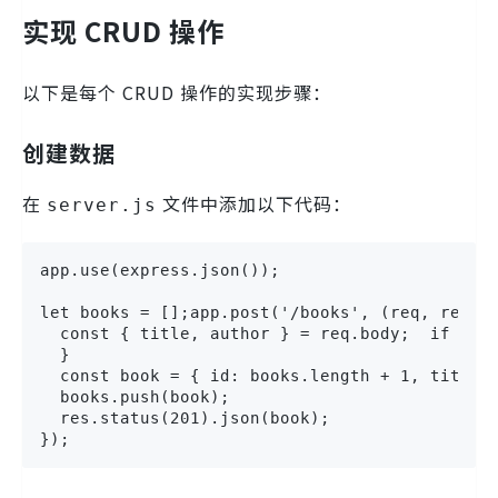
实现 CRUD 操作
以下是每个 CRUD 操作的实现步骤：
创建数据
在
文件中添加以下代码：
server.js
app.use(express.json());

let books = [];app.post('/books', (req, res) =
  const { title, author } = req.body;  if (!ti
  }

  const book = { id: books.length + 1, title, 
  books.push(book);

  res.status(201).json(book);

});