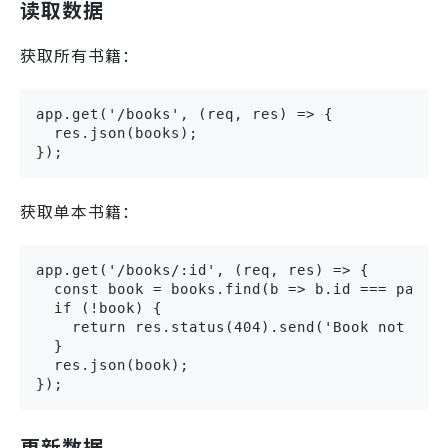
读取数据
获取所有书籍：
app.get('/books', (req, res) => {

  res.json(books);

});
获取单本书籍：
app.get('/books/:id', (req, res) => {

  const book = books.find(b => b.id === parseI
  if (!book) {

    return res.status(404).send('Book not foun
  }

  res.json(book);

});
更新数据