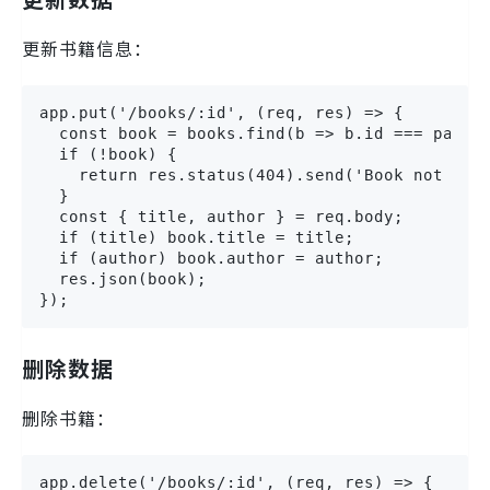
更新书籍信息：
app.put('/books/:id', (req, res) => {

  const book = books.find(b => b.id === parseI
  if (!book) {

    return res.status(404).send('Book not foun
  }

  const { title, author } = req.body;

  if (title) book.title = title;

  if (author) book.author = author;

  res.json(book);

});
删除数据
删除书籍：
app.delete('/books/:id', (req, res) => {
