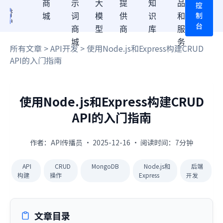
商
示
大
提
知
品
控
制
城
词
模
供
识
和
台
商
型
商
库
服
城
务
所有文章
>
API开发
> 使用Node.js和Express构建CRUD
API的入门指南
使用Node.js和Express构建CRUD
API的入门指南
作者：API传播员 · 2025-12-16 · 阅读时间：7分钟
API
CRUD
MongoDB
Node.js和
后端
构建
操作
Express
开发
文章目录