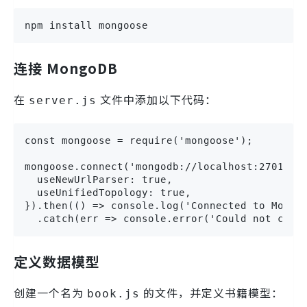
npm install mongoose
连接 MongoDB
在
文件中添加以下代码：
server.js
const mongoose = require('mongoose');

mongoose.connect('mongodb://localhost:27017/li
  useNewUrlParser: true,

  useUnifiedTopology: true,

}).then(() => console.log('Connected to MongoD
  .catch(err => console.error('Could not conn
定义数据模型
创建一个名为
的文件，并定义书籍模型：
book.js