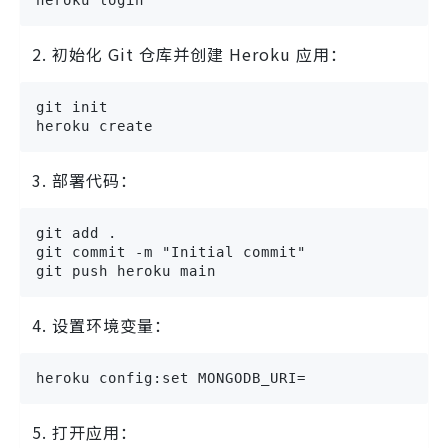
初始化 Git 仓库并创建 Heroku 应用：
git init

heroku create
部署代码：
git add .

git commit -m "Initial commit"

git push heroku main
设置环境变量：
heroku config:set MONGODB_URI=
打开应用：