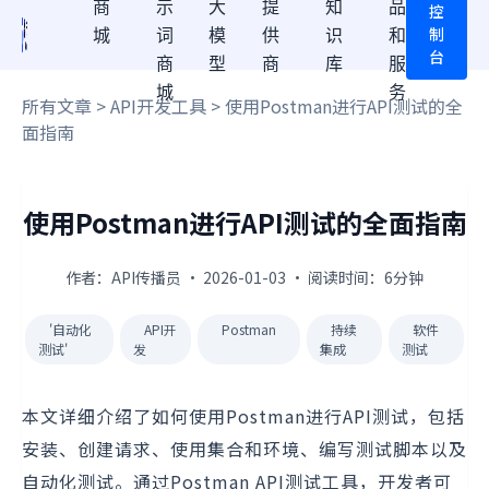
商
示
大
提
知
品
控
制
城
词
模
供
识
和
台
商
型
商
库
服
城
务
所有文章
>
API开发工具
> 使用Postman进行API测试的全
面指南
使用Postman进行API测试的全面指南
作者：API传播员 · 2026-01-03 · 阅读时间：6分钟
'自动化
API开
Postman
持续
软件
测试'
发
集成
测试
本文详细介绍了如何使用Postman进行API测试，包括
安装、创建请求、使用集合和环境、编写测试脚本以及
自动化测试。通过Postman API测试工具，开发者可