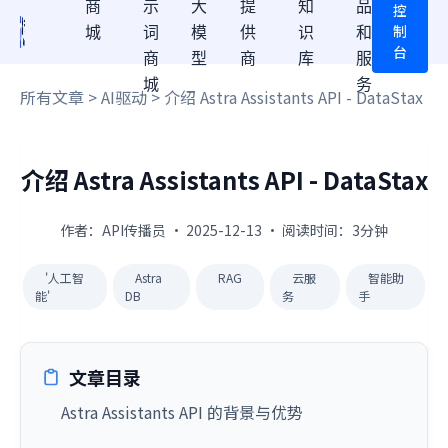
商
示
大
提
知
品
控
制
城
词
模
供
识
和
台
商
型
商
库
服
城
务
所有文章
>
AI驱动
> 介绍 Astra Assistants API - DataStax
介绍 Astra Assistants API - DataStax
作者：API传播员 · 2025-12-13 · 阅读时间：3分钟
'人工智
Astra
RAG
云服
智能助
能'
DB
务
手
文章目录
Astra Assistants API 的背景与优势