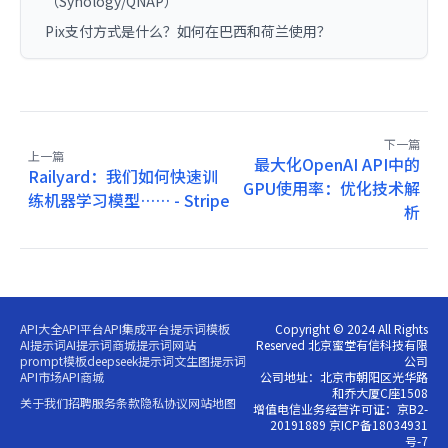
（Synology/QNAP）
Pix支付方式是什么？如何在巴西和荷兰使用？
下一篇
上一篇
最大化OpenAI API中的
Railyard：我们如何快速训
GPU使用率：优化技术解
练机器学习模型…… - Stripe
析
API大全
API平台
API集成平台
提示词模板
Copyright © 2024 All Rights
AI提示词
AI提示词商城
提示词网站
Reserved 北京蜜堂有信科技有限
prompt模板
deepseek提示词
文生图提示词
公司
API市场
API商城
公司地址：北京市朝阳区光华路
和乔大厦C座1508
关于我们
招聘
服务条款
隐私协议
网站地图
增值电信业务经营许可证：京B2-
20191889 京ICP备18034931
号-7