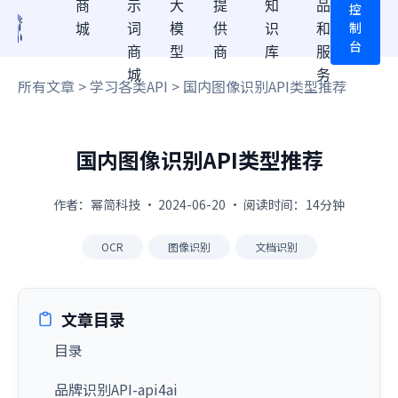
商
示
大
提
知
品
控
制
城
词
模
供
识
和
台
商
型
商
库
服
城
务
所有文章
>
学习各类API
> 国内图像识别API类型推荐
国内图像识别API类型推荐
作者：幂简科技 · 2024-06-20 · 阅读时间：14分钟
OCR
图像识别
文档识别
文章目录
目录
品牌识别API-api4ai