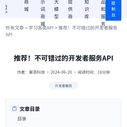
商
示
大
提
知
品
控
制
城
词
模
供
识
和
台
商
型
商
库
服
城
务
所有文章
>
学习各类API
> 推荐！不可错过的开发者服务
API
推荐！不可错过的开发者服务API
作者：幂简科技 · 2024-06-20 · 阅读时间：16分钟
开发者服务
文章目录
目录