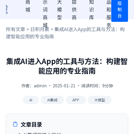
商
示
大
提
知
品
控
制
城
词
模
供
识
和
台
商
型
商
库
服
城
务
所有文章
>
日积月累
> 集成AI进入App的工具与方法：构
建智能应用的专业指南
集成AI进入App的工具与方法：构建智
能应用的专业指南
作者：admin · 2025-01-21 · 阅读时间：9分钟
AI
AI集成
APP
大模型
文章目录