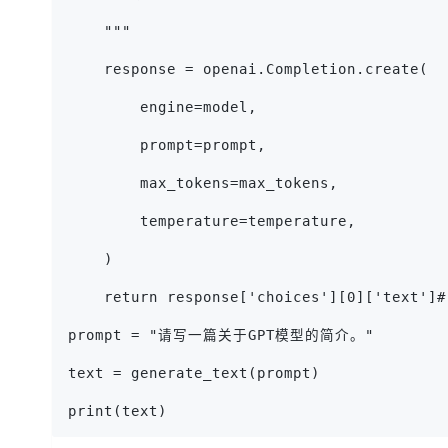
    """
    response = openai.Completion.create(
        engine=model,
        prompt=prompt,
        max_tokens=max_tokens,
        temperature=temperature,
    )
    return response['choices'][0]['text
prompt = "请写一篇关于GPT模型的简介。"
text = generate_text(prompt)
print(text)