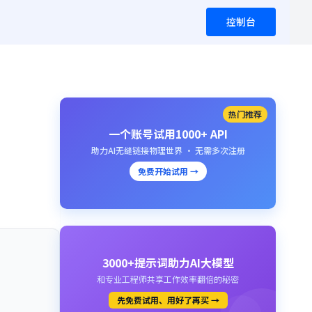
控制台
热门推荐
一个账号试用1000+ API
助力AI无缝链接物理世界 · 无需多次注册
免费开始试用 →
3000+提示词助力AI大模型
和专业工程师共享工作效率翻倍的秘密
先免费试用、用好了再买 →