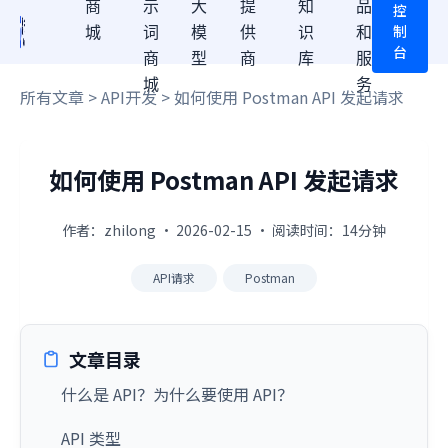
商
示
大
提
知
品
控
制
城
词
模
供
识
和
台
商
型
商
库
服
城
务
所有文章
>
API开发
> 如何使用 Postman API 发起请求
如何使用 Postman API 发起请求
作者：zhilong · 2026-02-15 · 阅读时间：14分钟
API请求
Postman
文章目录
什么是 API？为什么要使用 API？
API 类型