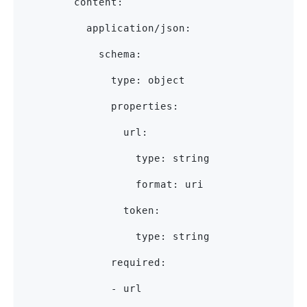
        content:
          application/json:
            schema:
              type: object
              properties:
                url:
                  type: string
                  format: uri
                token:
                  type: string
              required:
              - url