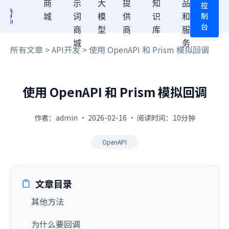
商
示
大
提
知
品
控
制
城
词
模
供
识
和
台
商
型
商
库
服
城
务
所有文章
>
API开发
> 使用 OpenAPI 和 Prism 模拟回调
使用 OpenAPI 和 Prism 模拟回调
作者：admin · 2026-02-16 · 阅读时间：10分钟
OpenAPI
文章目录
其他方法
为什么要回调