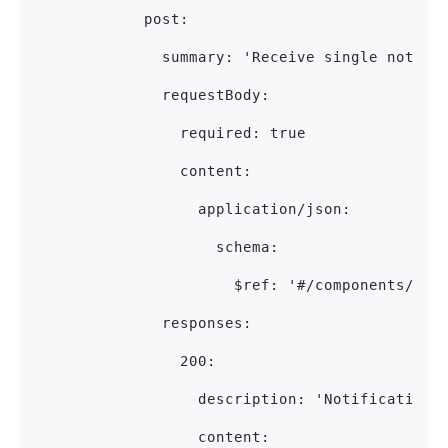
            post:
              summary: 'Receive single notifi
              requestBody:
                required: true
                content:
                  application/json:
                    schema:
                      $ref: '#/components/sch
              responses:
                200:
                  description: 'Notification 
                  content: