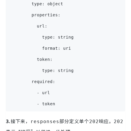
        type: object
        properties:
          url:
            type: string
            format: uri
          token:
            type: string
        required:
          - url
          - token
3.
接下来，
部分定义单个
响应。
responses
202
202