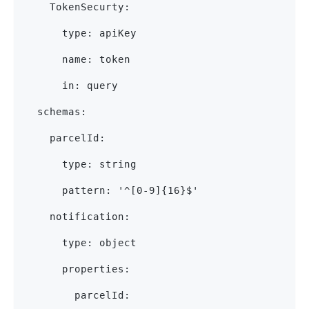
    TokenSecurty:
      type: apiKey
      name: token
      in: query
  schemas:
    parcelId:
      type: string
      pattern: '^[0-9]{16}$'
    notification:
      type: object
      properties:
        parcelId: