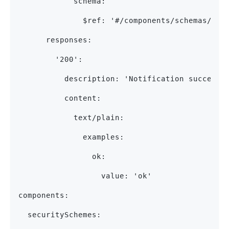
            schema:
              $ref: '#/components/schemas/not
      responses:
        '200':
          description: 'Notification successf
          content:
            text/plain:
              examples:
                ok:
                  value: 'ok'
components:
  securitySchemes: