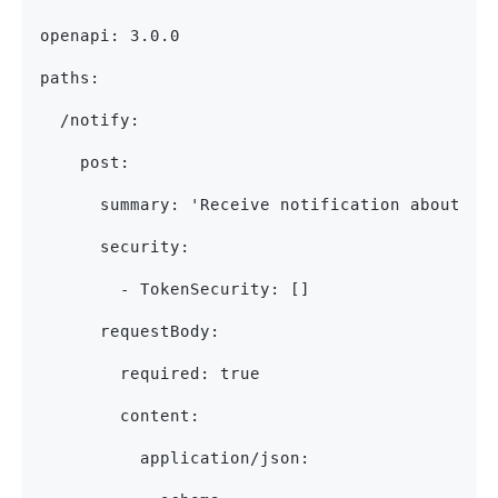
openapi: 3.0.0
paths:
  /notify:
    post:
      summary: 'Receive notification about a 
      security:
        - TokenSecurity: []
      requestBody:
        required: true
        content:
          application/json: