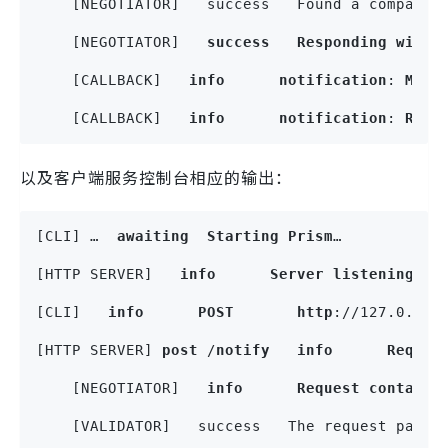
    [NEGOTIATOR]   success   Found a compatib
    [NEGOTIATOR]   
success
Responding
with
    [CALLBACK]   
info
notification
: 
Maki
    [CALLBACK]   
info
notification
: 
Requ
以及客户端服务控制台相应的输出：
[CLI] …  
awaiting
Starting
Prism
…
[HTTP SERVER]   
info
Server
listening
at
[CLI]   
info
POST
http
://127.0.0.1
[HTTP SERVER] 
post
 /
notify
info
Reques
    [NEGOTIATOR]   
info
Request
contains
    [VALIDATOR]   success   The request passe