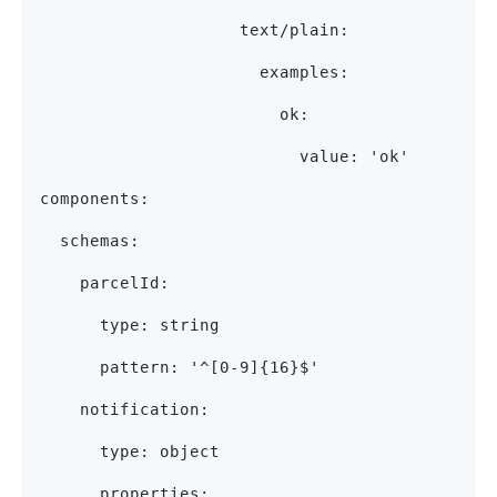
                    text/plain:
                      examples:
                        ok:
                          value: 'ok'
components:
  schemas:
    parcelId:
      type: string
      pattern: '^[0-9]{16}$'
    notification:
      type: object
      properties: