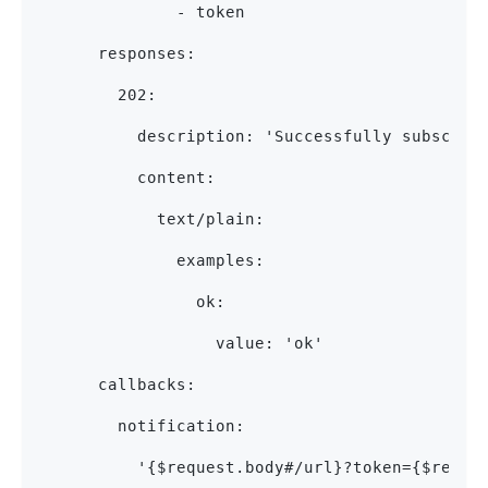
              - token
      responses:
        202:
          description: 'Successfully subscrib
          content:
            text/plain:
              examples:
                ok:
                  value: 'ok'
      callbacks:
        notification:
          '{$request.body#/url}?token={$reque