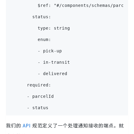
          $ref: "#/components/schemas/parcelI
        status:
          type: string
          enum:
          - pick-up
          - in-transit
          - delivered
      required:
      - parcelId
      - status
我们的
API
规范定义了一个处理通知接收的端点。就