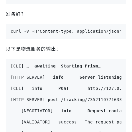
准备好？
curl -v -H'Content-type: application/json' -d
以下是物流服务的输出：
[CLI] …  
awaiting
Starting
Prism
…
[HTTP SERVER]   
info
Server
listening
at
[CLI]   
info
POST
http
://127.0.0.1
[HTTP SERVER] 
post
 /
tracking
/7352110771638879
    [NEGOTIATOR]   
info
Request
contains
    [VALIDATOR]   success   The request passe