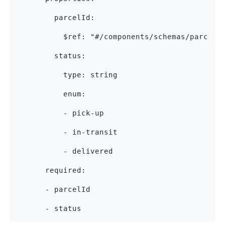
        parcelId:
          $ref: "#/components/schemas/parcelI
        status:
          type: string
          enum:
          - pick-up
          - in-transit
          - delivered
      required:
      - parcelId
      - status