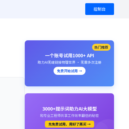
控制台
热门推荐
一个账号试用1000+ API
助力AI无缝链接物理世界 · 无需多次注册
免费开始试用 →
3000+提示词助力AI大模型
和专业工程师共享工作效率翻倍的秘密
先免费试用、用好了再买 →