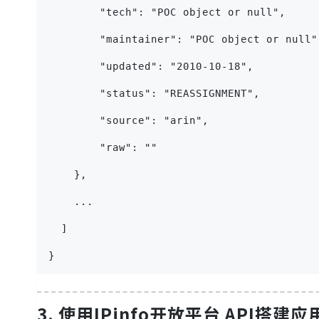
        "tech": "POC object or null",
        "maintainer": "POC object or null"
        "updated": "2010-10-18",
        "status": "REASSIGNMENT",
        "source": "arin",
        "raw": ""
    },
    ...
  ]
}
3. 使用IPinfo开放平台 API搭