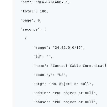
  "net": "NEW-ENGLAND-5",
  "total": 100,
  "page": 0,
  "records": [
    {
        "range": "24.62.0.0/15",
        "id": "",
        "name": "Comcast Cable Communicati
        "country": "US",
        "org": "POC object or null",
        "admin": "POC object or null",
        "abuse": "POC object or null",