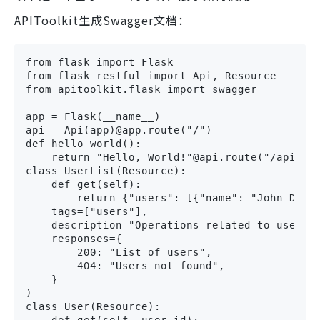
APIToolkit生成Swagger文档：
from flask import Flask

from flask_restful import Api, Resource

from apitoolkit.flask import swagger

app = Flask(__name__)

api = Api(app)@app.route("/")

def hello_world():

    return "Hello, World!"@api.route("/api/v1/
class UserList(Resource):

    def get(self):

        return {"users": [{"name": "John Doe"}
    tags=["users"],

    description="Operations related to users",
    responses={

        200: "List of users",

        404: "Users not found",

    }

)

class User(Resource):

    def get(self, user_id):
