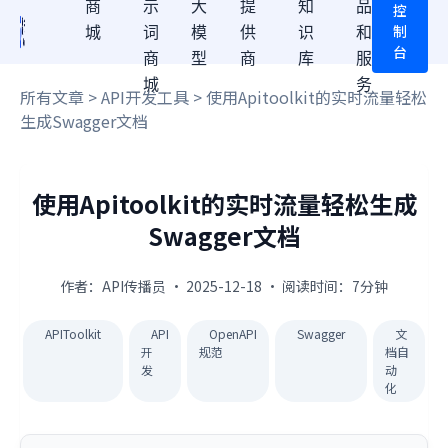
商
示
大
提
知
品
控
制
城
词
模
供
识
和
台
商
型
商
库
服
城
务
所有文章
>
API开发工具
> 使用Apitoolkit的实时流量轻松
生成Swagger文档
使用Apitoolkit的实时流量轻松生成
Swagger文档
作者：API传播员 · 2025-12-18 · 阅读时间：7分钟
APIToolkit
API
OpenAPI
Swagger
文
开
规范
档自
发
动
化