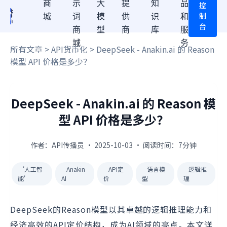
商
示
大
提
知
品
控
制
城
词
模
供
识
和
台
商
型
商
库
服
城
务
所有文章
>
API货币化
> DeepSeek - Anakin.ai 的 Reason
模型 API 价格是多少？
DeepSeek - Anakin.ai 的 Reason 模
型 API 价格是多少？
作者：API传播员 · 2025-10-03 · 阅读时间：7分钟
'人工智
Anakin
API定
语言模
逻辑推
能'
AI
价
型
理
DeepSeek的Reason模型以其卓越的逻辑推理能力和
经济高效的API定价结构，成为AI领域的亮点。本文详