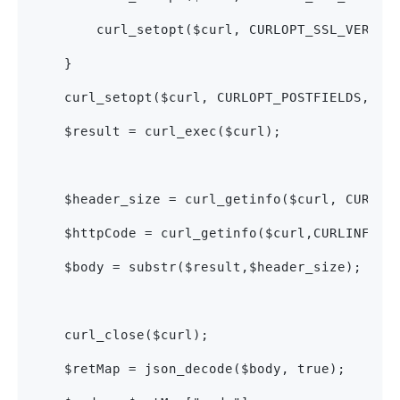
        curl_setopt($curl, CURLOPT_SSL_VERIFY
    }
    curl_setopt($curl, CURLOPT_POSTFIELDS, $b
    $result = curl_exec($curl);
    $header_size = curl_getinfo($curl, CUR
    $httpCode = curl_getinfo($curl,CURLINFO_H
    $body = substr($result,$header_size);
    curl_close($curl);
    $retMap = json_decode($body, true);