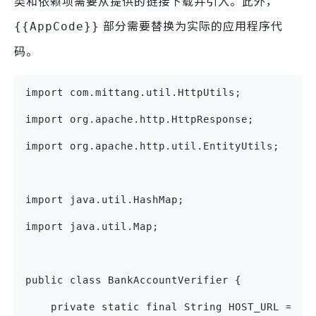
类和依赖项需要从提供的链接下载并引入。此外，
部分需要替换为实际的应用程序代
{{AppCode}}
码。
import com.mittang.util.HttpUtils;
import org.apache.http.HttpResponse;
import org.apache.http.util.EntityUtils;
import java.util.HashMap;
import java.util.Map;
public class BankAccountVerifier {
    private static final String HOST_URL = "h