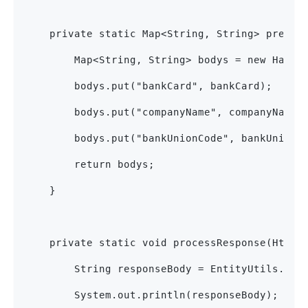
    private static Map<String, String> prepar
        Map<String, String> bodys = new HashM
        bodys.put("bankCard", bankCard);
        bodys.put("companyName", companyName)
        bodys.put("bankUnionCode", bankUnionC
        return bodys;
    }
    private static void processResponse(HttpR
        String responseBody = EntityUtils.toS
        System.out.println(responseBody);