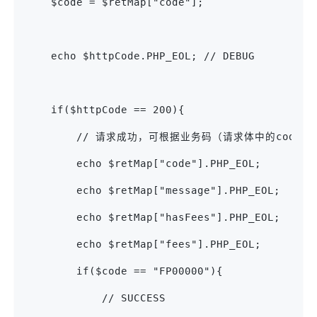
    $code = $retMap["code"];
    echo $httpCode.PHP_EOL; // DEBUG
    if($httpCode == 200){
        // 请求成功，可根据业务码（请求体中的code
        echo $retMap["code"].PHP_EOL;
        echo $retMap["message"].PHP_EOL;
        echo $retMap["hasFees"].PHP_EOL;
        echo $retMap["fees"].PHP_EOL;
        if($code == "FP00000"){
            // SUCCESS