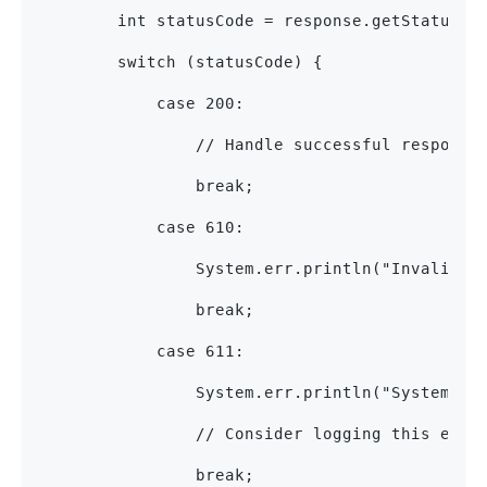
        int statusCode = response.getStatusLi
        switch (statusCode) {
            case 200:
                // Handle successful response
                break;
            case 610:
                System.err.println("Invalid i
                break;
            case 611:
                System.err.println("System da
                // Consider logging this even
                break;