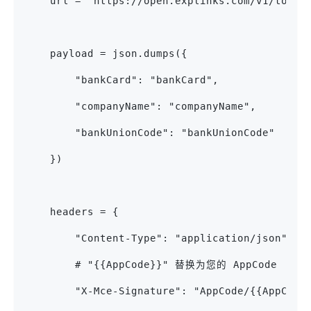
    url = "https://open.explinks.com/v1/tools
    payload = json.dumps({
        "bankCard": "bankCard",
        "companyName": "companyName",
        "bankUnionCode": "bankUnionCode"
    })
    headers = {
        "Content-Type": "application/json",
        # "{{AppCode}}" 替换为您的 AppCode
        "X-Mce-Signature": "AppCode/{{AppCode