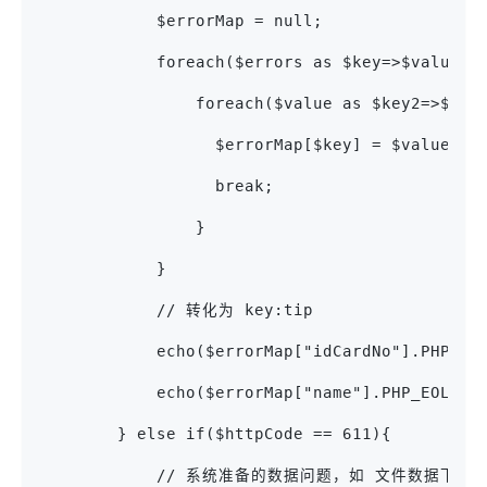
            $errorMap = null;
            foreach($errors as $key=>$value){
                foreach($value as $key2=>$val
                  $errorMap[$key] = $value2;
                  break;
                }
            }
            // 转化为 key:tip
            echo($errorMap["idCardNo"].PHP_EO
            echo($errorMap["name"].PHP_EOL);
        } else if($httpCode == 611){
            // 系统准备的数据问题，如 文件数据下载