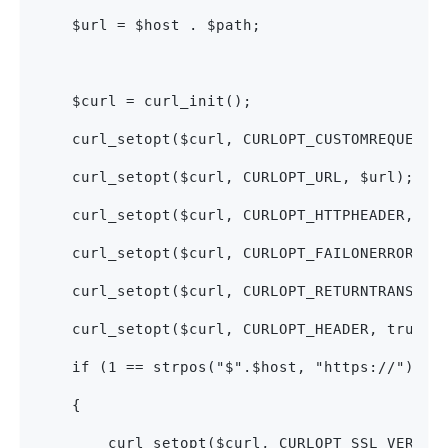
    $url = $host . $path;
    $curl = curl_init();
    curl_setopt($curl, CURLOPT_CUSTOMREQUEST,
    curl_setopt($curl, CURLOPT_URL, $url);
    curl_setopt($curl, CURLOPT_HTTPHEADER, $h
    curl_setopt($curl, CURLOPT_FAILONERROR, f
    curl_setopt($curl, CURLOPT_RETURNTRANSFER
    curl_setopt($curl, CURLOPT_HEADER, true);
    if (1 == strpos("$".$host, "https://"))
    {
        curl_setopt($curl, CURLOPT_SSL_VERIFY