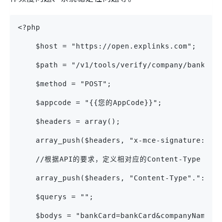
<?php
    $host = "https://open.explinks.com";
    $path = "/v1/tools/verify/company/bank-ve
    $method = "POST";
    $appcode = "{{您的AppCode}}";
    $headers = array();
    array_push($headers, "x-mce-signature:App
    //根据API的要求，定义相对应的Content-Type
    array_push($headers, "Content-Type".":"."
    $querys = "";
    $bodys = "bankCard=bankCard&companyName=c