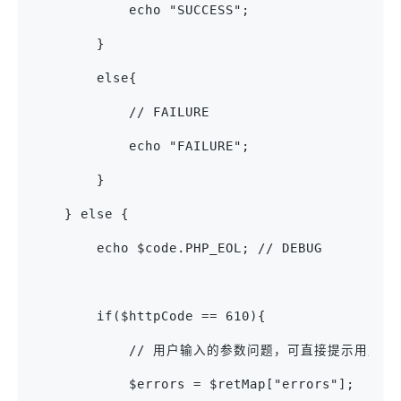
            echo "SUCCESS";
        }
        else{
            // FAILURE
            echo "FAILURE";
        }
    } else {
        echo $code.PHP_EOL; // DEBUG
        if($httpCode == 610){
            // 用户输入的参数问题，可直接提示用户
            $errors = $retMap["errors"];