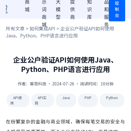
商
示
大
提
知
品
控
制
城
词
模
供
识
和
台
商
型
商
库
服
城
务
所有文章
>
如何集成API
> 企业公户验证API如何使用
Java、Python、PHP语言进行应用
企业公户验证API如何使用Java、
Python、PHP语言进行应用
作者：幂简科技 · 2024-07-26 · 阅读时间：10分钟
API使
API实
Java
PHP
Python
用
践
在纷繁复杂的金融与商业领域，确保每笔交易的安全与