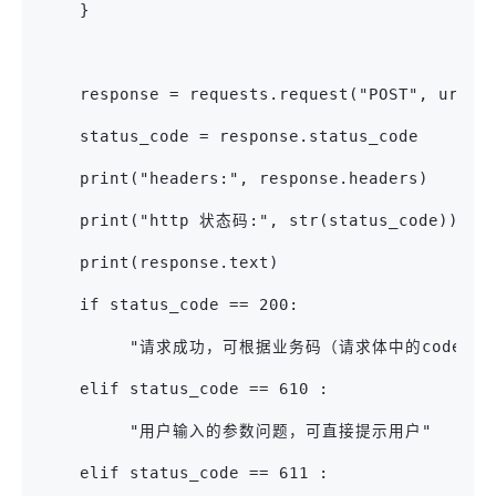
    }
    response = requests.request("POST", url, 
    status_code = response.status_code
    print("headers:", response.headers)
    print("http 状态码:", str(status_code))
    print(response.text)
    if status_code == 200:
         "请求成功，可根据业务码（请求体中的code）
    elif status_code == 610 :
         "用户输入的参数问题，可直接提示用户"
    elif status_code == 611 :